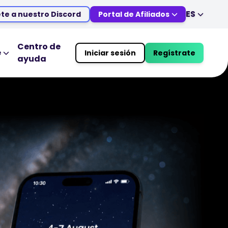
ES
te a nuestro Discord
Portal de Afiliados
EN
DE
ES
IT
Centro de
e
Iniciar sesión
Regístrate
ayuda
MS
ZH
UCATIVAS
HERRAMIENTAS DE TRADING
JA
AR
Calendario Económico
TR
PT
Horario festivo del mercado
VI