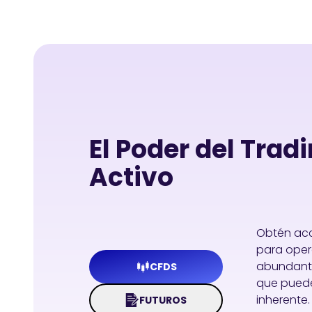
El Poder del Trad
Activo
Obtén acc
para opera
abundante
CFDS
que puede
inherente.
FUTUROS