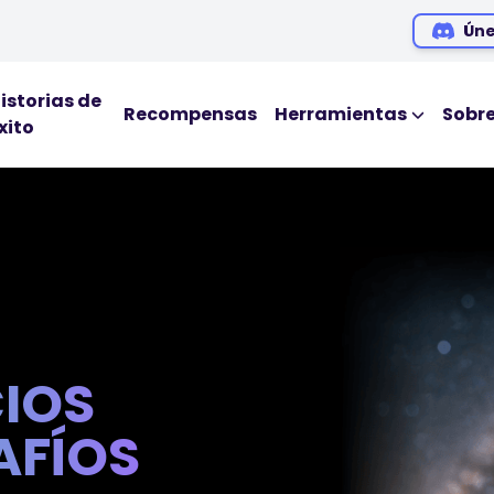
Úne
istorias de
Recompensas
Herramientas
Sobr
xito
HERRAMIENTAS ED
Blog
Ebooks
Webinars
Podcasts
CIOS
AFÍOS