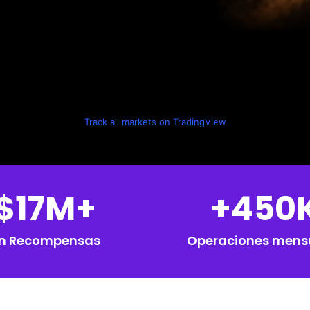
Track all markets on TradingView
$17M+
+450
n Recompensas
Operaciones mens