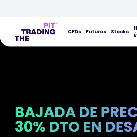
H
CFDs
Futuros
Stocks
É
BAJADA DE PRE
30% DTO EN DES