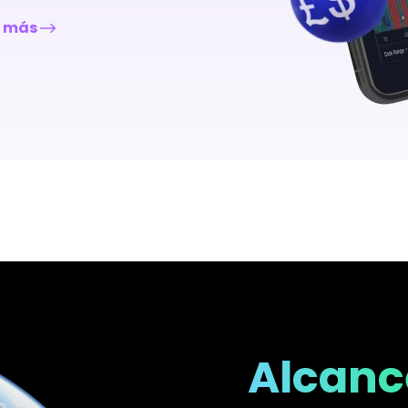
r más
Alcanc