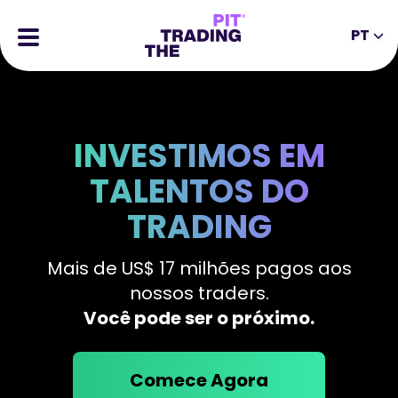
PT
EN
DE
ES
IT
CFDs
MS
ZH
Futuros
INVESTIMOS EM
JA
AR
Ações
TALENTOS DO
TR
PT
Histórias de Sucesso
TRADING
VI
Recompensas
Mais de US$ 17 milhões pagos aos
Ferramentas
FERRAMENTAS EDUCATIVAS
nossos traders.
Sobre
Blogue
Você pode ser o próximo.
Centro de Ajuda
Ebooks
Comece Agora
Portal de Afiliados
Webinars