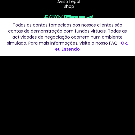
Aviso Legal
Shop
Todas as contas fornecidas aos nossos clientes são
contas de demonstração com fundos virtuais. Todas as
actividades de negociação ocorrem num ambiente
simulado. Para mais informações, visite o nosso
FAQ
.
Ok,
eu Entendo
Divulgação de Risco:
Todo o material publicado e divulgado pela The Trading Pit
deve ser considerado apenas como informação geral. As
informações fornecidas pela The Trading Pit ou incluídas
neste documento não se destinam a servir como
consultoria de investimento, (b) uma oferta ou solicitação
para comprar ou vender quaisquer títulos, ou (c) uma
recomendação, endosso ou patrocínio de qualquer título,
empresa ou fundo. Os testemunhos apresentados no(s)
sítio(s) Web da The Trading Pit podem não refletir as
experiências de outros clientes ou consumidores e não
garantem o desempenho ou sucesso futuros. A utilização
das informações contidas no(s) sítio(s) Web da The
Trading Pit é feita por sua conta e risco. A The Trading Pit,