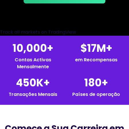
Podcasts
Conecte-se
Inscrever-se
Glossário
FERRAMENTAS DE NEGOCIAÇÃO
Track all markets on TradingView
CALENDÁRIO ECONÓMICO
10,000+
$17M+
Horário de Feriados do Mercado
Contas Activas
em Recompensas
Mensalmente
450K+
180+
Transações Mensais
Países de operação
Comece a Sua Carreira em