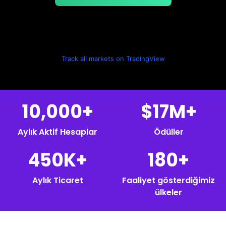
Login
Sign Up
Sözlük
TRADING TOOLS
EKONOMİK TAKVİM
Track all markets on TradingView
Piyasa Tatil Saatleri
10,000+
$17M+
Aylık Aktif Hesaplar
Ödüller
450K+
180+
Aylık Ticaret
Faaliyet gösterdiğimiz
ülkeler