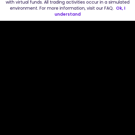
with virtual funds. All trading activities occur in a simulated
environment. For more information, visit our
FAQ
.
Ok, I
understand
Powered by
Cookies Policy
Şartlar ve koşullar
Gizlilik Politikası
Yasal Bilgilendirme (Impressum)
Shop