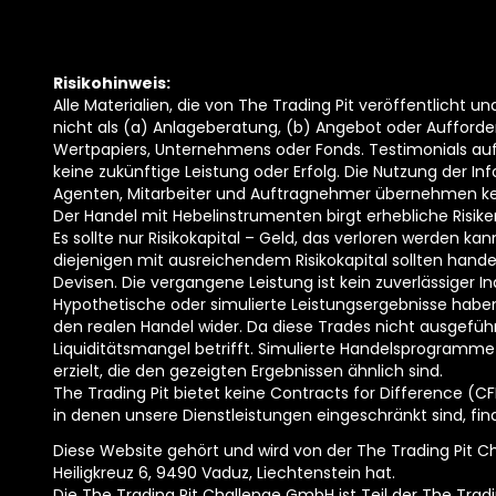
Risikohinweis:
Alle Materialien, die von The Trading Pit veröffentlicht 
nicht als (a) Anlageberatung, (b) Angebot oder Aufford
Wertpapiers, Unternehmens oder Fonds. Testimonials auf
keine zukünftige Leistung oder Erfolg. Die Nutzung der In
Agenten, Mitarbeiter und Auftragnehmer übernehmen kei
Der Handel mit Hebelinstrumenten birgt erhebliche Risike
Es sollte nur Risikokapital – Geld, das verloren werden k
diejenigen mit ausreichendem Risikokapital sollten hand
Devisen. Die vergangene Leistung ist kein zuverlässiger In
Hypothetische oder simulierte Leistungsergebnisse haben
den realen Handel wider. Da diese Trades nicht ausgefü
Liquiditätsmangel betrifft. Simulierte Handelsprogramme 
erzielt, die den gezeigten Ergebnissen ähnlich sind.
The Trading Pit bietet keine Contracts for Difference (CF
in denen unsere Dienstleistungen eingeschränkt sind, fin
Diese Website gehört und wird von der The Trading Pit Ch
Heiligkreuz 6, 9490 Vaduz, Liechtenstein hat.
Die The Trading Pit Challenge GmbH ist Teil der The Tradi