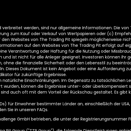
und verbreitet werden, sind nur allgemeine Informationen. Die von
erung zum Kauf oder Verkauf von Wertpapieren oder (c) Empfeh
 den Websites von The Trading Pit spiegeln möglicherweise nic
formationen auf den Websites von The Trading Pit erfolgt auf eige
ne Verantwortung oder Haftung für die Nutzung oder Missbrauc
n und ist nicht für alle Anleger geeignet. Investoren können ihr
ann, ohne die finanzielle Sicherheit oder den Lebensstil zu beein
eln. Dieses Dokument ist kein Angebot oder eine Aufforderung z
dikator für zukünftige Ergebnisse.
 natürliche Einschränkungen. Im Gegensatz zu tatsächlichen Lei
hrt wurden, können die Ergebnisse unter- oder überkompensiert
sind auch oft mit dem Vorteil der Rückschau gestaltet. Es gibt 
Ds) für Einwohner bestimmter Länder an, einschließlich der USA, 
den Sie in unseren FAQs.
allenge GmbH betrieben, die unter der Registrierungsnummer FL-
ng Pit Group ("TTP Group"), die folgende Dienstleistungen anbiet