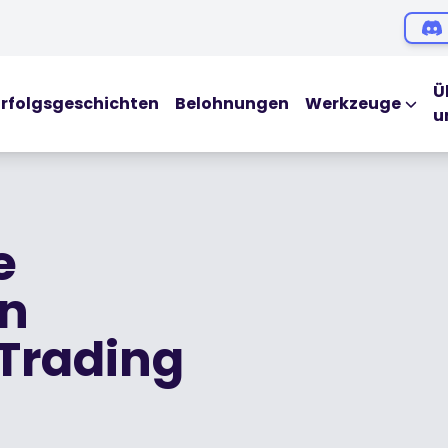
Ü
Erfolgsgeschichten
Belohnungen
Werkzeuge
u
LEHRMITTEL
Blog
Ebooks
e
Webinars
en
Podcasts
 Trading
Glossar