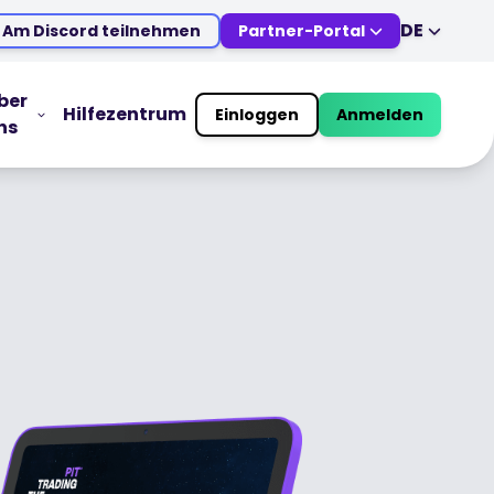
DE
Am Discord teilnehmen
Partner-Portal
EN
DE
ES
IT
ber
Hilfezentrum
Einloggen
Anmelden
ns
MS
ZH
TRADING TOOLS
JA
AR
Wirtschaftskalender
TR
PT
Marktöffnungszeiten
VI