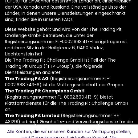
(CFDs) für Einwohner bestimmter Länder an, einschließlich
der USA, Kanada und Russland. Eine vollständige Liste der
Länder, in denen unsere Dienstleistungen eingeschränkt
sind, finden Sie in unseren FAQs.
Diese Website gehört und wird von der The Trading Pit
Challenge GmbH betrieben, die unter der
Registrierungsnummer FL-0002.693.417-1 eingetragen ist
und ihren Sitz in der Heiligkreuz 6, 9490 Vaduz,
Liechtenstein hat.
Die The Trading Pit Challenge GmbH ist Teil der The
Trading Pit Group ("TTP Group"), die folgende
Dienstleistungen anbietet:
The Trading Pit AG
(Registrierungsnummer FL-
0002.688.743-6) ist die Muttergesellschaft der Gruppe.
The Trading Pit Champions GmbH
(Registrierungsnummer FL-0002.693.413-9) bietet
Plattformdienste für die The Trading Pit Challenge GmbH
an.
The Trading Pit Limited
(Registrierungsnummer ΗΕ
431291) erbringt Geschäfts- und Verwaltungsdienste für die
Unternehmen der Gruppe.
Alle Konten, die wir unseren Kunden zur Verfügung stellen,
sind Demokonten mit virtuellem Kapital. Alle