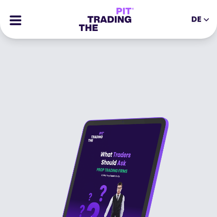
DE
EN
DE
ES
IT
CFDs
MS
ZH
Futures
JA
AR
Stocks
TR
PT
Erfolgsgeschichten
VI
Belohnungen
Werkzeuge
LEHRMITTEL
Über uns
Blog
Hilfezentrum
Ebooks
Partner-Portal
Webinars