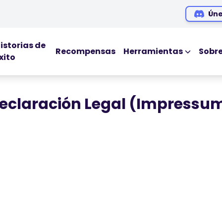
Úne
istorias de
Recompensas
Herramientas
Sobr
xito
HERRAMIENTAS ED
Blog
eclaración Legal (Impressu
Ebooks
Webinars
Podcasts