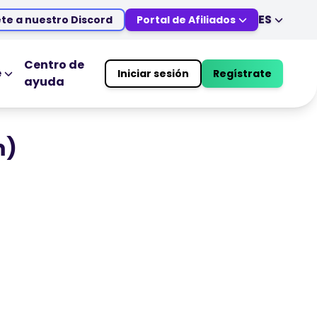
ES
te a nuestro Discord
Portal de Afiliados
EN
DE
ES
IT
Centro de
e
Iniciar sesión
Regístrate
ayuda
MS
ZH
UCATIVAS
HERRAMIENTAS DE TRADING
JA
AR
Calendario Económico
TR
PT
m)
Horario festivo del mercado
VI