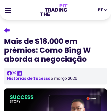
PT
EN
DE
ES
IT
CFDs
MS
ZH
Futuros
Mais de $18.000 em
JA
AR
Ações
prémios: Como Bing W
TR
PT
Histórias de Sucesso
aborda a negociação
VI
Recompensas
Ferramentas
FERRAMENTAS EDUCATIVAS
Histórias de Sucesso
5 março 2026
Sobre
Blogue
Centro de Ajuda
Ebooks
Portal de Afiliados
Webinars