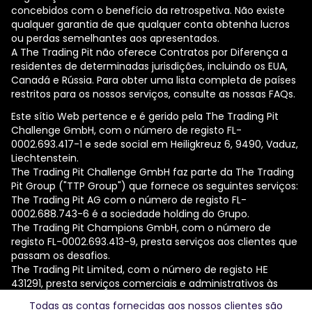
concebidos com o benefício da retrospetiva. Não existe
qualquer garantia de que qualquer conta obtenha lucros
ou perdas semelhantes aos apresentados.
A The Trading Pit não oferece Contratos por Diferença a
residentes de determinadas jurisdições, incluindo os EUA,
Canadá e Rússia. Para obter uma lista completa de países
restritos para os nossos serviços, consulte as nossas FAQs.
Este sítio Web pertence e é gerido pela The Trading Pit
Challenge GmbH, com o número de registo FL-
0002.693.417-1 e sede social em Heiligkreuz 6, 9490, Vaduz,
Liechtenstein.
The Trading Pit Challenge GmbH faz parte da The Trading
Pit Group ("TTP Group") que fornece os seguintes serviços:
The Trading Pit AG com o número de registo FL-
0002.688.743-6 é a sociedade holding do Grupo.
The Trading Pit Champions GmbH, com o número de
registo FL-0002.693.413-9, presta serviços aos clientes que
passam os desafios.
The Trading Pit Limited, com o número de registo ΗΕ
431291, presta serviços comerciais e administrativos às
empresas do Grupo.
Todas as contas fornecidas aos nossos clientes são