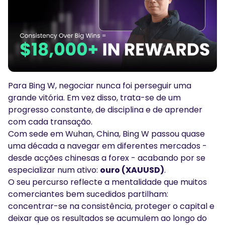
Podcasts
Conecte-se
Inscrever-se
Glossário
FERRAMENTAS DE NEGOCIAÇÃO
CALENDÁRIO ECONÓMICO
Para Bing W, negociar nunca foi perseguir uma
Horário de Feriados do Mercado
grande vitória. Em vez disso, trata-se de um
progresso constante, de disciplina e de aprender
com cada transação.
Com sede em Wuhan, China, Bing W passou quase
uma década a navegar em diferentes mercados -
desde acções chinesas a forex - acabando por se
especializar num ativo:
ouro (XAUUSD)
.
O seu percurso reflecte a mentalidade que muitos
comerciantes bem sucedidos partilham:
concentrar-se na consistência, proteger o capital e
deixar que os resultados se acumulem ao longo do