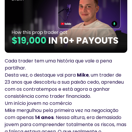
Podcasts
Conecte-se
Inscrever-se
Glossário
FERRAMENTAS DE NEGOCIAÇÃO
CALENDÁRIO ECONÓMICO
Horário de Feriados do Mercado
Cada trader tem uma história que vale a pena
partilhar.
Desta vez, o destaque vai para
Mike
, um trader de
23 anos que descobriu a sua paixão cedo, aprendeu
com os contratempos e está agora a ganhar
consistência como trader financiado.
Um início jovem no comércio
Mike mergulhou pela primeira vez na negociação
com apenas
14 anos
. Nessa altura, era demasiado
jovem para compreender totalmente os riscos, mas
a faísca estava acesa. O que realmente o