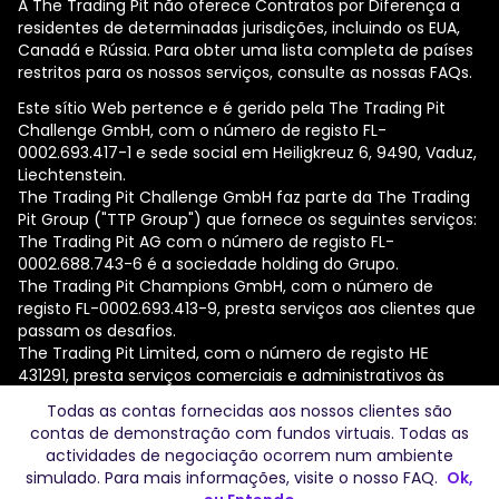
A The Trading Pit não oferece Contratos por Diferença a
residentes de determinadas jurisdições, incluindo os EUA,
Canadá e Rússia. Para obter uma lista completa de países
restritos para os nossos serviços, consulte as nossas FAQs.
Este sítio Web pertence e é gerido pela The Trading Pit
Challenge GmbH, com o número de registo FL-
0002.693.417-1 e sede social em Heiligkreuz 6, 9490, Vaduz,
Liechtenstein.
The Trading Pit Challenge GmbH faz parte da The Trading
Pit Group ("TTP Group") que fornece os seguintes serviços:
The Trading Pit AG com o número de registo FL-
0002.688.743-6 é a sociedade holding do Grupo.
The Trading Pit Champions GmbH, com o número de
registo FL-0002.693.413-9, presta serviços aos clientes que
passam os desafios.
The Trading Pit Limited, com o número de registo ΗΕ
431291, presta serviços comerciais e administrativos às
empresas do Grupo.
Todas as contas fornecidas aos nossos clientes são
contas de demonstração com fundos virtuais. Todas as
© 2026 The Trading Pit Challenge GmbH. Todos os direitos
actividades de negociação ocorrem num ambiente
reservados.
simulado. Para mais informações, visite o nosso
FAQ
.
Ok,