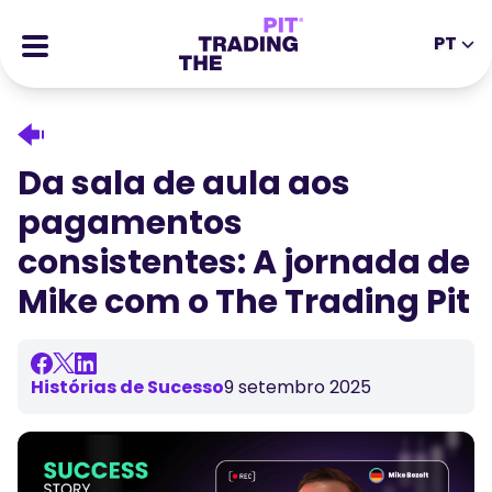
PT
EN
DE
ES
IT
CFDs
MS
ZH
Futuros
Da sala de aula aos
JA
AR
Ações
pagamentos
TR
PT
Histórias de Sucesso
consistentes: A jornada de
VI
Recompensas
Mike com o The Trading Pit
Ferramentas
FERRAMENTAS EDUCATIVAS
Sobre
Blogue
Histórias de Sucesso
9 setembro 2025
Centro de Ajuda
Ebooks
Portal de Afiliados
Webinars