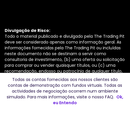
Divulgação de Risco:
Todo o material publicado e divulgado pela The Trading Pit
deve ser considerado apenas como informação geral. As
informações fornecidas pela The Trading Pit ou incluídas
neste documento não se destinam a servir como
consultoria de investimento, (b) uma oferta ou solicitação
para comprar ou vender quaisquer títulos, ou (c) uma
recomendação, endosso ou patrocínio de qualquer título,
empresa ou fundo. Os testemunhos apresentados no(s)
Todas as contas fornecidas aos nossos clientes são
sítio(s) Web da The Trading Pit podem não refletir as
contas de demonstração com fundos virtuais. Todas as
experiências de outros clientes ou consumidores e não
actividades de negociação ocorrem num ambiente
garantem o desempenho ou sucesso futuros. A utilização
simulado. Para mais informações, visite o nosso
FAQ
.
Ok,
das informações contidas no(s) sítio(s) Web da The
eu Entendo
Trading Pit é feita por sua conta e risco. A The Trading Pit,
juntamente com os seus parceiros, representantes,
agentes, funcionários e contratantes, não aceita qualquer
responsabilidade ou obrigação pela utilização ou utilização
incorrecta de tais informações.