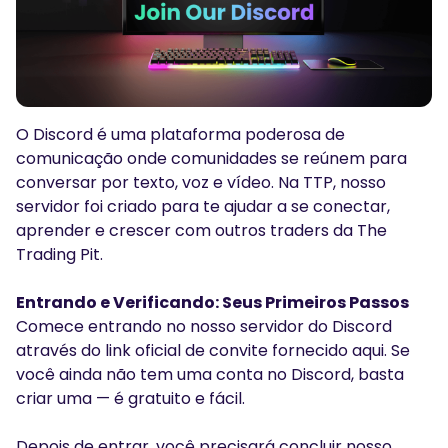
Podcasts
Conecte-se
Inscrever-se
Glossário
FERRAMENTAS DE NEGOCIAÇÃO
O Discord é uma plataforma poderosa de
CALENDÁRIO ECONÓMICO
comunicação onde comunidades se reúnem para
Horário de Feriados do Mercado
conversar por texto, voz e vídeo. Na TTP, nosso
servidor foi criado para te ajudar a se conectar,
aprender e crescer com outros traders da The
Trading Pit.
Entrando e Verificando: Seus Primeiros Passos
Comece entrando no nosso servidor do Discord
através do link oficial de convite fornecido aqui. Se
você ainda não tem uma conta no Discord, basta
criar uma — é gratuito e fácil.
Depois de entrar, você precisará concluir nosso