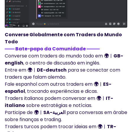
Converse Globalmente com Traders do Mundo
Todo
═══ Bate-papo da Comunidade ════
Converse com traders do mundo todo em
🌍︱GB-
english
, o centro de discussão em inglês.
Entre em
🌍︱DE-deutsch
para se conectar com
traders que falam alemão.
Fale espanhol com outros traders em
🌍︱ES-
español
, trocando experiências e dicas.
Traders italianos podem conversar em
🌍︱IT-
italiano
sobre estratégias e notícias.
Participe de
🌍︱SA-العربية
para conversas em árabe
sobre finanças e trading.
Traders turcos podem trocar ideias em
🌍︱TR-