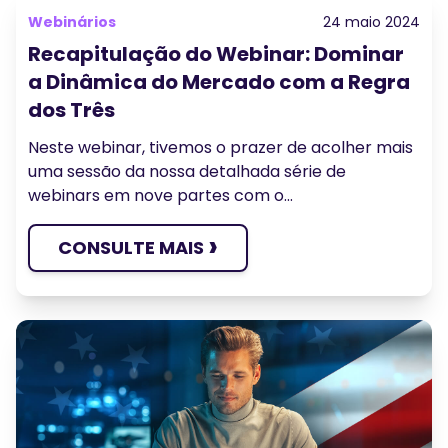
Podcasts
Webinários
24 maio 2024
Conecte-se
Inscrever-se
Recapitulação do Webinar: Dominar
Glossário
a Dinâmica do Mercado com a Regra
FERRAMENTAS DE NEGOCIAÇÃO
dos Três
CALENDÁRIO ECONÓMICO
Neste webinar, tivemos o prazer de acolher mais
uma sessão da nossa detalhada série de
Horário de Feriados do Mercado
webinars em nove partes com o...
›
CONSULTE MAIS