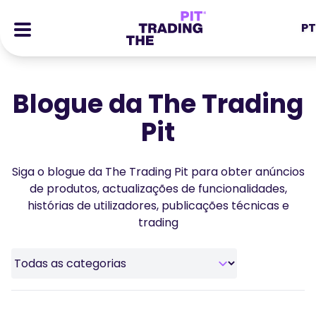
PT
EN
DE
ES
IT
CFDs
MS
ZH
Blogue da The Trading
Futuros
JA
AR
Pit
Ações
TR
PT
Histórias de Sucesso
Siga o blogue da The Trading Pit para obter anúncios
VI
Recompensas
de produtos, actualizações de funcionalidades,
histórias de utilizadores, publicações técnicas e
Ferramentas
FERRAMENTAS EDUCATIVAS
trading
Sobre
Blogue
Centro de Ajuda
Ebooks
Portal de Afiliados
Webinars