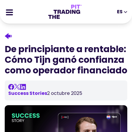
ES
EN
DE
ES
IT
CFDs
MS
ZH
Futuros
De principiante a rentable:
JA
AR
Stocks
Cómo Tijn ganó confianza
TR
PT
Historias de Éxito
como operador financiado
VI
Recompensas
Herramientas
HERRAMIENTAS EDUCATIVAS
Success Stories
2 octubre 2025
Sobre
Blog
Centro de ayuda
Ebooks
Portal de Afiliados
Webinars