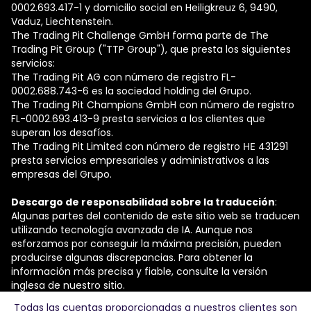
0002.693.417-1 y domicilio social en Heiligkreuz 6, 9490,
Vaduz, Liechtenstein.
The Trading Pit Challenge GmbH forma parte de The
Trading Pit Group ("TTP Group"), que presta los siguientes
servicios:
The Trading Pit AG con número de registro FL-
0002.688.743-6 es la sociedad holding del Grupo.
The Trading Pit Champions GmbH con número de registro
FL-0002.693.413-9 presta servicios a los clientes que
superan los desafíos.
The Trading Pit Limited con número de registro ΗΕ 431291
presta servicios empresariales y administrativos a las
empresas del Grupo.
Descargo de responsabilidad sobre la traducción
:
Algunas partes del contenido de este sitio web se traducen
utilizando tecnología avanzada de IA. Aunque nos
esforzamos por conseguir la máxima precisión, pueden
producirse algunas discrepancias. Para obtener la
información más precisa y fiable, consulte la versión
inglesa de nuestro sitio.
Todas las cuentas proporcionadas a nuestros clientes son
© 2026 The Trading Pit Challenge GmbH. Todos los