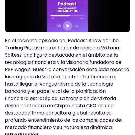
Podcasts
Iniciar sesión
Regístrate
HERRAMIENTAS DE TRADING
Calendario Económico
En el reciente episodio del Podcast Show de The
Horario festivo del mercado
Trading Pit, tuvimos el honor de recibir a Viktoria
Soltesz, una figura destacada en el ámbito de la
tecnología financiera y la visionaria fundadora de
PSP Angels. Nuestra conversación detallada recorrió
los orígenes de Viktoria en el sector financiero,
hasta llegar al vanguardismo de la tecnología
bancaria y el papel vital de la planificación
financiera estratégica. La transición de Viktoria
desde contadora en Chipre hasta CEO de una
destacada firma consultora global resalta su
profundo entendimiento de las complejidades del
mercado financiero y su naturaleza dinámica.
Introducción