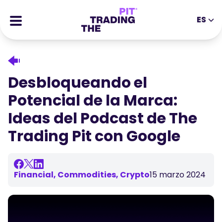
ES
EN
DE
ES
IT
CFDs
MS
ZH
Futuros
Desbloqueando el
JA
AR
Stocks
Potencial de la Marca:
TR
PT
Historias de Éxito
Ideas del Podcast de The
VI
Recompensas
Trading Pit con Google
Herramientas
HERRAMIENTAS EDUCATIVAS
Sobre
Blog
Financial, Commodities, Crypto
15 marzo 2024
Centro de ayuda
Ebooks
Portal de Afiliados
Webinars