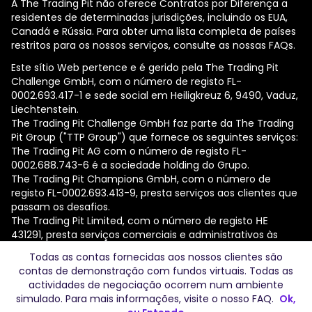
A The Trading Pit não oferece Contratos por Diferença a
residentes de determinadas jurisdições, incluindo os EUA,
Canadá e Rússia. Para obter uma lista completa de países
restritos para os nossos serviços, consulte as nossas FAQs.
Este sítio Web pertence e é gerido pela The Trading Pit
Challenge GmbH, com o número de registo FL-
0002.693.417-1 e sede social em Heiligkreuz 6, 9490, Vaduz,
Liechtenstein.
The Trading Pit Challenge GmbH faz parte da The Trading
Pit Group ("TTP Group") que fornece os seguintes serviços:
The Trading Pit AG com o número de registo FL-
0002.688.743-6 é a sociedade holding do Grupo.
The Trading Pit Champions GmbH, com o número de
registo FL-0002.693.413-9, presta serviços aos clientes que
passam os desafios.
The Trading Pit Limited, com o número de registo ΗΕ
431291, presta serviços comerciais e administrativos às
empresas do Grupo.
Todas as contas fornecidas aos nossos clientes são
contas de demonstração com fundos virtuais. Todas as
© 2026 The Trading Pit Challenge GmbH. Todos os direitos
actividades de negociação ocorrem num ambiente
reservados.
simulado. Para mais informações, visite o nosso
FAQ
.
Ok,