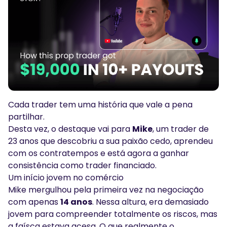
Podcasts
Conecte-se
Inscrever-se
Glossário
FERRAMENTAS DE NEGOCIAÇÃO
CALENDÁRIO ECONÓMICO
Horário de Feriados do Mercado
Cada trader tem uma história que vale a pena
partilhar.
Desta vez, o destaque vai para
Mike
, um trader de
23 anos que descobriu a sua paixão cedo, aprendeu
com os contratempos e está agora a ganhar
consistência como trader financiado.
Um início jovem no comércio
Mike mergulhou pela primeira vez na negociação
com apenas
14 anos
. Nessa altura, era demasiado
jovem para compreender totalmente os riscos, mas
a faísca estava acesa. O que realmente o