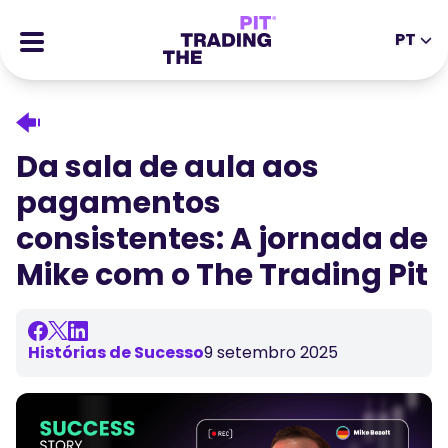
PT
EN
DE
ES
IT
CFDs
MS
ZH
Futuros
Da sala de aula aos
JA
AR
Ações
pagamentos
TR
PT
Histórias de Sucesso
consistentes: A jornada de
VI
Recompensas
Mike com o The Trading Pit
Ferramentas
FERRAMENTAS EDUCATIVAS
Sobre
Blogue
Histórias de Sucesso
9 setembro 2025
Centro de Ajuda
Ebooks
Portal de Afiliados
Webinars