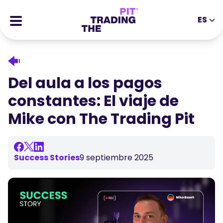
ES
EN
DE
ES
IT
CFDs
MS
ZH
Futuros
Del aula a los pagos
JA
AR
Stocks
constantes: El viaje de
TR
PT
Historias de Éxito
Mike con The Trading Pit
VI
Recompensas
Herramientas
HERRAMIENTAS EDUCATIVAS
Success Stories
9 septiembre 2025
Sobre
Blog
Centro de ayuda
Ebooks
Portal de Afiliados
Webinars