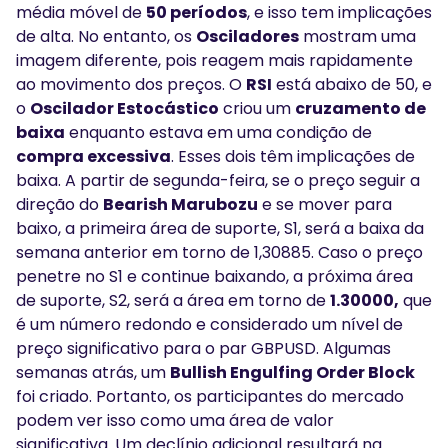
média móvel de
50 períodos
, e isso tem implicações
de alta. No entanto, os
Osciladores
mostram uma
imagem diferente, pois reagem mais rapidamente
ao movimento dos preços. O
RSI
está abaixo de 50, e
o
Oscilador Estocástico
criou um
cruzamento de
baixa
enquanto estava em uma condição de
compra excessiva
. Esses dois têm implicações de
baixa. A partir de segunda-feira, se o preço seguir a
direção do
Bearish Marubozu
e se mover para
baixo, a primeira área de suporte, S1, será a baixa da
semana anterior em torno de 1,30885. Caso o preço
penetre no S1 e continue baixando, a próxima área
de suporte, S2, será a área em torno de
1.30000,
que
é um número redondo e considerado um nível de
preço significativo para o par GBPUSD. Algumas
semanas atrás, um
Bullish Engulfing Order Block
foi criado. Portanto, os participantes do mercado
podem ver isso como uma área de valor
significativa. Um declínio adicional resultará na