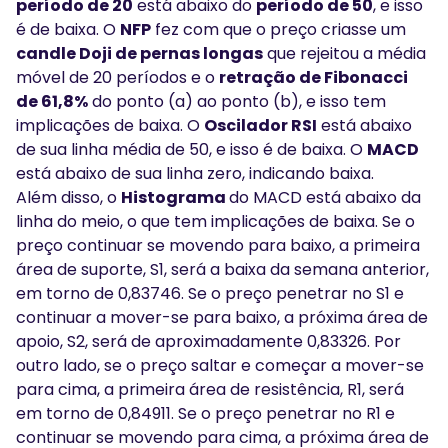
período de 20
está abaixo do
período de 50
, e isso
é de baixa. O
NFP
fez com que o preço criasse um
candle Doji de pernas longas
que rejeitou a média
móvel de 20 períodos e o
retração de Fibonacci
de 61,8%
do ponto (a) ao ponto (b), e isso tem
implicações de baixa. O
Oscilador RSI
está abaixo
de sua linha média de 50, e isso é de baixa. O
MACD
está abaixo de sua linha zero, indicando baixa.
Além disso, o
Histograma
do MACD está abaixo da
linha do meio, o que tem implicações de baixa. Se o
preço continuar se movendo para baixo, a primeira
área de suporte, S1, será a baixa da semana anterior,
em torno de 0,83746. Se o preço penetrar no S1 e
continuar a mover-se para baixo, a próxima área de
apoio, S2, será de aproximadamente 0,83326. Por
outro lado, se o preço saltar e começar a mover-se
para cima, a primeira área de resistência, R1, será
em torno de 0,84911. Se o preço penetrar no R1 e
continuar se movendo para cima, a próxima área de