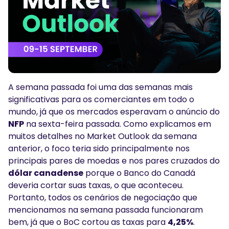
Podcasts
Conecte-se
Inscrever-se
Glossário
FERRAMENTAS DE NEGOCIAÇÃO
CALENDÁRIO ECONÓMICO
A semana passada foi uma das semanas mais
Horário de Feriados do Mercado
significativas para os comerciantes em todo o
mundo, já que os mercados esperavam o anúncio do
NFP
na sexta-feira passada. Como explicamos em
muitos detalhes no Market Outlook da semana
anterior, o foco teria sido principalmente nos
principais pares de moedas e nos pares cruzados do
dólar canadense
porque o Banco do Canadá
deveria cortar suas taxas, o que aconteceu.
Portanto, todos os cenários de negociação que
mencionamos na semana passada funcionaram
bem, já que o BoC cortou as taxas para
4,25%
.