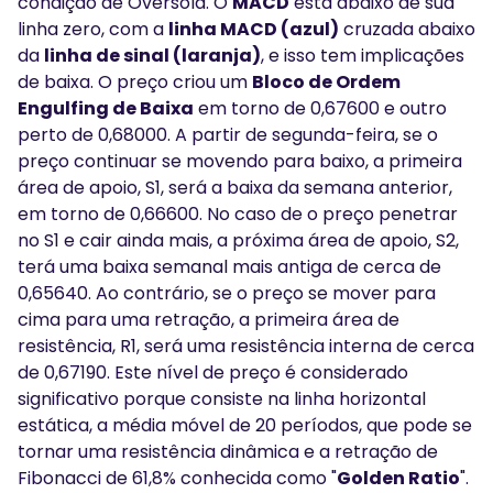
condição de Oversold. O
MACD
está abaixo de sua
linha zero, com a
linha MACD (azul)
cruzada abaixo
da
linha de sinal (laranja)
, e isso tem implicações
de baixa. O preço criou um
Bloco de Ordem
Engulfing de Baixa
em torno de 0,67600 e outro
perto de 0,68000. A partir de segunda-feira, se o
preço continuar se movendo para baixo, a primeira
área de apoio, S1, será a baixa da semana anterior,
em torno de 0,66600. No caso de o preço penetrar
no S1 e cair ainda mais, a próxima área de apoio, S2,
terá uma baixa semanal mais antiga de cerca de
0,65640. Ao contrário, se o preço se mover para
cima para uma retração, a primeira área de
resistência, R1, será uma resistência interna de cerca
de 0,67190. Este nível de preço é considerado
significativo porque consiste na linha horizontal
estática, a média móvel de 20 períodos, que pode se
tornar uma resistência dinâmica e a retração de
Fibonacci de 61,8% conhecida como "
Golden Ratio
".