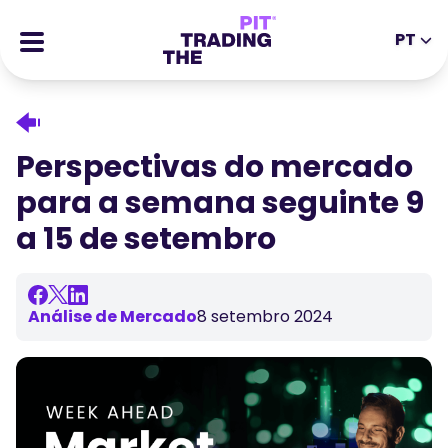
PT
EN
DE
ES
IT
CFDs
MS
ZH
Futuros
Perspectivas do mercado
JA
AR
Ações
para a semana seguinte 9
TR
PT
Histórias de Sucesso
a 15 de setembro
VI
Recompensas
Ferramentas
FERRAMENTAS EDUCATIVAS
Análise de Mercado
8 setembro 2024
Sobre
Blogue
Centro de Ajuda
Ebooks
Portal de Afiliados
Webinars