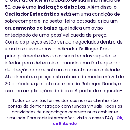
O
Oscilador RSI
está abaixo de sua linha média de
50, que é uma
indicação de baixa
. Além disso, o
Oscilador Estocástico
está em uma condição de
sobrecompra e, na sexta-feira passada, criou um
cruzamento de baixa
que indica um aviso
antecipado de uma possível queda de preço.
Como os preços estão sendo negociados dentro de
uma faixa, usaremos o indicador Bollinger Band
principalmente devido às suas bandas superior e
inferior para determinar quando uma forte quebra
de direção ocorre sob um aumento na volatilidade.
Atualmente, o preço está abaixo da média móvel de
20 períodos, que está no meio do Bollinger Bands, e
isso tem implicações de baixa. A partir de segunda-
feira, se o preço continuar abaixo do período 20 e se
Todas as contas fornecidas aos nossos clientes são
mover para baixo, a primeira área de apoio será a
contas de demonstração com fundos virtuais. Todas as
baixa da semana anterior, em torno de $2471. Este é
actividades de negociação ocorrem num ambiente
simulado. Para mais informações, visite o nosso
FAQ
.
Ok,
considerado um nível chave de apoio, porque
eu Entendo
coexiste com a
Banda Inferior
do indicador e o