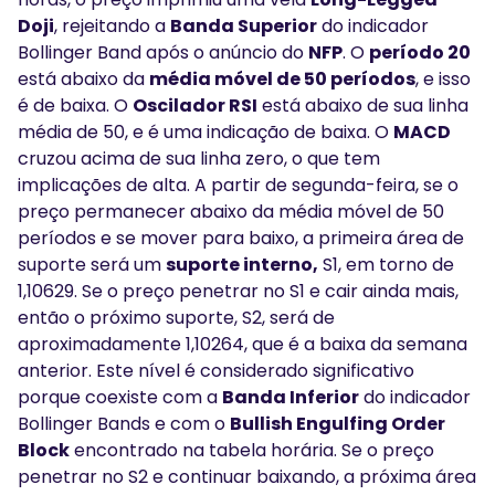
Doji
, rejeitando a
Banda Superior
do indicador
Bollinger Band após o anúncio do
NFP
. O
período 20
está abaixo da
média móvel de 50 períodos
, e isso
é de baixa. O
Oscilador RSI
está abaixo de sua linha
média de 50, e é uma indicação de baixa. O
MACD
cruzou acima de sua linha zero, o que tem
implicações de alta. A partir de segunda-feira, se o
preço permanecer abaixo da média móvel de 50
períodos e se mover para baixo, a primeira área de
suporte será um
suporte interno,
S1, em torno de
1,10629. Se o preço penetrar no S1 e cair ainda mais,
então o próximo suporte, S2, será de
aproximadamente 1,10264, que é a baixa da semana
anterior. Este nível é considerado significativo
porque coexiste com a
Banda Inferior
do indicador
Bollinger Bands e com o
Bullish Engulfing Order
Block
encontrado na tabela horária. Se o preço
penetrar no S2 e continuar baixando, a próxima área