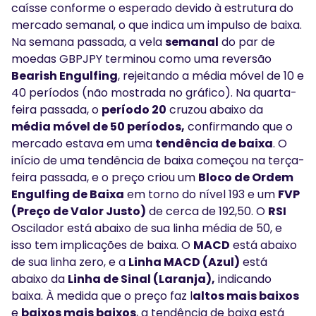
caísse conforme o esperado devido à estrutura do
mercado semanal, o que indica um impulso de baixa.
Na semana passada, a vela
semanal
do par de
moedas GBPJPY terminou como uma reversão
Bearish Engulfing
, rejeitando a média móvel de 10 e
40 períodos (não mostrada no gráfico). Na quarta-
feira passada, o
período 20
cruzou abaixo da
média móvel de 50 períodos,
confirmando que o
mercado estava em uma
tendência de baixa
. O
início de uma tendência de baixa começou na terça-
feira passada, e o preço criou um
Bloco de Ordem
Engulfing de Baixa
em torno do nível 193 e um
FVP
(Preço de Valor Justo)
de cerca de 192,50. O
RSI
Oscilador está abaixo de sua linha média de 50, e
isso tem implicações de baixa. O
MACD
está abaixo
de sua linha zero, e a
Linha MACD (Azul)
está
abaixo da
Linha de Sinal (Laranja),
indicando
baixa. À medida que o preço faz l
altos mais baixos
e
baixos mais baixos
, a tendência de baixa está