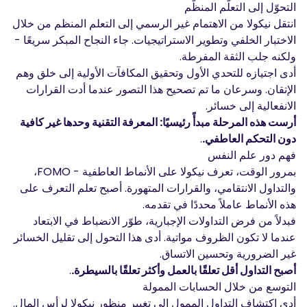
التحوّل إلى التعلّم المنظّم
انتقل نيكولا من الاهتمام غير الرسمي إلى التعلم المنظم من خلال
الاختبار الخلفي وتطوير الاستراتيجيات. جاء النجاح المبكر سريعًا -
ولكنه جلب الثقة المفرطة.
أدى اجتيازه للتحدي الأول وتحقيق المكافآت الأولية إلى خلق وهم
الإتقان. وسرعان ما تم تصحيح هذا التصور عندما أدت القرارات
الانفعالية إلى خسائر.
أرست هذه المرحلة مبدأً رئيسيًا: المعرفة التقنية وحدها غير كافية
دون التحكم العاطفي.
.
فهم دور علم النفس
بمرور الوقت، تعرف نيكولا على الأنماط العاطفية - FOMO،
والتداول الانتقامي، والقرارات المتهورة. أصبح تعلم التعرف على
هذه الأنماط عاملاً محددًا في تقدمه.
فبدلاً من فرض التداولات الإجبارية، طوّر الانضباط في الابتعاد
عندما لا تكون الظروف مواتية. أدى هذا التحول إلى تقليل الخسائر
غير الضرورية وتحسين الاتساق.
أصبح التداول أقل تعلقًا بالعمل وأكثر تعلقًا بالسيطرة.
.
التوسع من خلال الحسابات الممولة
أدى اكتشاف التداول الممول إلى تغيير منظور نيكولا لرأس المال.