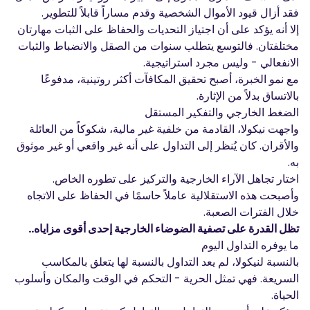
فقد أزال قيود الأموال الشخصية وقدم مساراً قابلاً للتطوير.
إلا أنه يؤكد على أن اجتياز التحديات والحفاظ على الثبات مهارتان
مختلفتان. فالتوسع يتطلب سنوات من الصقل والانضباط والثبات
الانفعالي - وليس مجرد استراتيجية.
مع نمو الخبرة، أصبح تحقيق المكافآت أكثر روتينية، مدفوعًا
بالاتساق بدلاً من الإثارة.
الضغط الخارجي والتفكير المستقل
واجهت نيكولا، القادمة من خلفية غير مالية، شكوكاً من العائلة
والأقران. كان يُنظر إلى التداول على أنه غير واقعي أو غير موثوق
به.
اختار تجاهل الآراء الخارجية والتركيز على تطوره الخاص.
وأصبحت هذه الاستقلالية عاملاً حاسمًا في الحفاظ على الاتجاه
خلال الفترات الصعبة.
تظل القدرة على تصفية الضوضاء الخارجية إحدى أقوى مزاياه..
ما يوفره التداول اليوم
بالنسبة لنيكولا، لم يعد التداول بالنسبة لها يتعلق بالمكاسب
السريعة. فهي تمثل الحرية - التحكم في الوقت والمكان وأسلوب
الحياة.