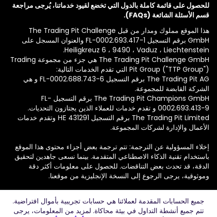
للحصول على قائمة كاملة بالدول التي تخضع لقيود خدماتنا، يُرجى مراجعة
قسم الأسئلة الشائعة (FAQs).
هذا الموقع مملوك ومدار من قبل The Trading Pit Challenge
GmbH برقم التسجيل FL-0002.693.417-1 والعنوان المسجل على
Heiligkreuz 6 ، 9490 ، Vaduz ، Liechtenstein.
The Trading Pit Challenge GmbH هي جزء من مجموعة Trading
Pit Group ("TTP Group") التي تقدم الخدمات التالية:
The Trading Pit AG برقم التسجيل FL-0002.688.743-6 و هي
الشركة القابضة للمجموعة.
The Trading Pit Champions GmbH برقم التسجيل FL-
0002.693.413-9 و تقدم خدمات للعملاء الذين يجتازون التحديات.
The Trading Pit Limited برقم التسجيل ΗΕ 431291 وتقدم خدمات
الأعمال والإدارة لشركات المجموعة.
إخلاء المسؤولية عن الترجمة: تتم ترجمة بعض أجزاء محتوى هذا الموقع
باستخدام تقنية الذكاء الاصطناعي المتقدمة. بينما نسعى جاهدين لتحقيق
الدقة، قد تحدث بعض التناقضات. للحصول على معلومات أكثر دقة
وموثوقية، يرجى الرجوع إلى النسخة الإنجليزية من موقعنا.
حقوق النشر © لعام 2026 لشركة The Trading Pit Challenge
جميع الحسابات المقدمة لعملائنا هي حسابات تجريبية بأموال افتراضية.
GmbH. جميع الحقوق محفوظة.
تتم جميع أنشطة التداول في بيئة محاكاة. لمزيد من المعلومات، يرجى