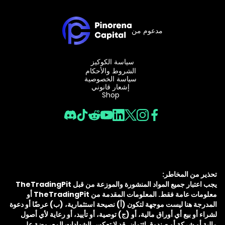
مدعوم من
سياسة الكوكيز
الشروط والأحكام
سياسة الخصوصية
إشعار قانوني
Shop
تحذير من المخاطر:
يجب اعتبار جميع المواد المنشورة والموزعة من قبل TheTradingPit
معلومات عامة فقط. المعلومات المقدمة من TheTradingPit أو
المدرجة هنا ليست موجهة لتكون (أ) نصيحة استثمارية، (ب) عرضًا أو دعوة
لشراء أو بيع أي أوراق مالية، أو (ج) توصية، أو تأييد، أو رعاية لأي أصول
مالية أو شركة أو صندوق ائتمان. قد لا تعكس الشهادات المعروضة على