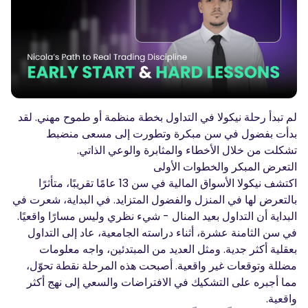
المدونة الصوتية-بودكاست
تسجيل الدخول
إنشاء حساب
قاموس المصطلحات
أدوات التداول
مفكره اقتصادية
لم تبدأ رحلة نيكولا في التداول بخطة منظمة أو طموح مهني. لقد
ساعات العطلات في السوق
بدأت بفضول في سن مبكرة وتطورت إلى مسعى منضبط
تشكلت من خلال الأخطاء والمثابرة والوعي الذاتي.
التعرض المبكر والخطوات الأولى
اكتشف نيكولا الأسواق المالية في سن 13 عامًا تقريبًا، متأثرًا
بالتعرض لها في المنزل والفضول المتزايد. في البداية، شعرت في
البداية أن التداول بعيد المنال - شيء نظري وليس مسارًا واقعيًا.
في سن الثامنة عشرة، أثناء دراسته الجامعية، عاد إلى التداول
بعقلية أكثر جدية. ومثل العديد من المبتدئين، واجه معلومات
مضللة وتوقعات غير واقعية. أصبحت هذه المرحلة نقطة تحوّل،
مما أجبره على التشكيك في الافتراضات والسعي إلى نهج أكثر
واقعية.