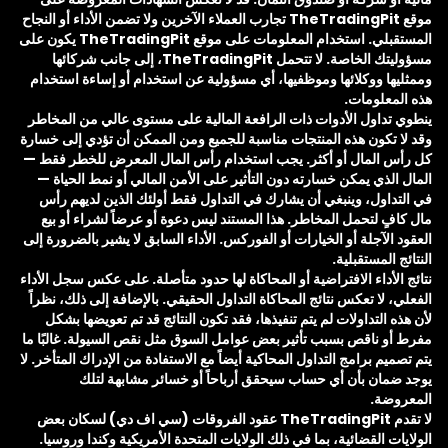
موقع TheTradingPit تجارب العملاء الآخرين ولا تضمن الأداء أو النجاح
المستقبلي. استخدام المعلومات على موقع TheTradingPit يكون على
مسؤوليتك الخاصة. لا تتحمل TheTradingPit، إلى جانب شركائها
وممثليها ووكلائها وموظفيها، أي مسؤولية عن استخدام أو إساءة استخدام
هذه المعلومات.
ينطوي تداول الأدوات ذات الرافعة المالية على مستوى عالي من المخاطر
وقد لا تكون هذه المنتجات مناسبة للجميع ومن الممكن أن تؤدي إلى خسارة
كل رأس المال أو أكثر. يجب استخدام رأس المال المعرض للخطر فقط —
المال الذي يمكن خسارته دون التأثير على الأمن المالي أو نمط الحياة —
في التداول، وينبغي أن يشارك في التداول فقط أولئك الذين لديهم رأس
مال كافٍ لتحمل المخاطر. هذا المستند ليس دعوة أو عرضاً لشراء أو بيع
العقود الآجلة أو الخيارات أو الفوركس. الأداء السابق لا يشير بالضرورة إلى
النتائج المستقبلية.
نتائج الأداء الافتراضية أو المحاكاة لها حدود متأصلة. على عكس سجل الأداء
الفعلي، لا تعكس نتائج المحاكاة التداول الحقيقي. بالإضافة إلى ذلك، نظراً
لأن هذه التداولات لم يتم تنفيذها، فقد تكون النتائج قد تم تعويضها بشكل
مفرط أو ناقص بسبب تأثير بعض عوامل السوق مثل نقص السيولة. غالبًا ما
يتم تصميم برامج التداول المحاكية أيضاً مع الاستفادة من الإدراك المتأخر. لا
يوجد ضمان بأن أي حساب سيحقق أرباحاً أو خسائر مشابهة لتلك
المعروضة.
لا تقدم TheTradingPit عقود الفروقات (سي اف دي) لسكان بعض
الولايات القضائية، بما في ذلك الولايات المتحدة الأمريكية وكندا وروسيا.