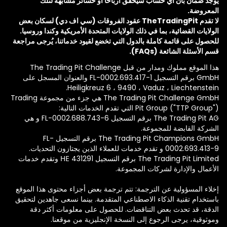
يوجد ضمان بأن أي حساب سيحقق أرباحاً أو خسائر مشابهة لتلك
المعروضة.
لا تقدم TheTradingPit عقود الفروقات (سي اف دي) لسكان بعض
الولايات القضائية، بما في ذلك الولايات المتحدة الأمريكية وكندا وروسيا.
للحصول على قائمة كاملة بالدول التي تخضع لقيود خدماتنا، يُرجى مراجعة
قسم الأسئلة الشائعة (FAQs).
هذا الموقع مملوك ومدار من قبل The Trading Pit Challenge
GmbH برقم التسجيل FL-0002.693.417-1 والعنوان المسجل على
Heiligkreuz 6 ، 9490 ، Vaduz ، Liechtenstein.
The Trading Pit Challenge GmbH هي جزء من مجموعة Trading
Pit Group ("TTP Group") التي تقدم الخدمات التالية:
The Trading Pit AG برقم التسجيل FL-0002.688.743-6 و هي
الشركة القابضة للمجموعة.
The Trading Pit Champions GmbH برقم التسجيل FL-
0002.693.413-9 و تقدم خدمات للعملاء الذين يجتازون التحديات.
The Trading Pit Limited برقم التسجيل ΗΕ 431291 وتقدم خدمات
الأعمال والإدارة لشركات المجموعة.
إخلاء المسؤولية عن الترجمة: تتم ترجمة بعض أجزاء محتوى هذا الموقع
باستخدام تقنية الذكاء الاصطناعي المتقدمة. بينما نسعى جاهدين لتحقيق
الدقة، قد تحدث بعض التناقضات. للحصول على معلومات أكثر دقة
وموثوقية، يرجى الرجوع إلى النسخة الإنجليزية من موقعنا.