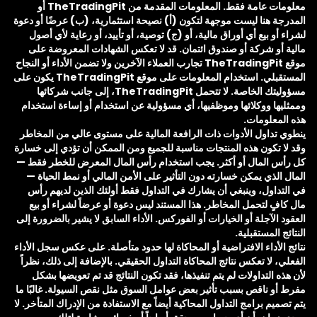
معلومات عامة فقط. المعلومات المقدمة من TheTradingPit أو
المدرجة هنا ليست موجهة لتكون (أ) نصيحة استثمارية، (ب) عرضًا أو دعوة
لشراء أو بيع أي أوراق مالية، أو (ج) توصية، أو تأييد، أو رعاية لأي أصول
مالية أو شركة أو صندوق ائتمان. قد لا تعكس الشهادات المعروضة على
موقع TheTradingPit تجارب العملاء الآخرين ولا تضمن الأداء أو النجاح
المستقبلي. استخدام المعلومات على موقع TheTradingPit يكون على
مسؤوليتك الخاصة. لا تتحمل TheTradingPit، إلى جانب شركائها
وممثليها ووكلائها وموظفيها، أي مسؤولية عن استخدام أو إساءة استخدام
هذه المعلومات.
ينطوي تداول الأدوات ذات الرافعة المالية على مستوى عالي من المخاطر
وقد لا تكون هذه المنتجات مناسبة للجميع ومن الممكن أن تؤدي إلى خسارة
كل رأس المال أو أكثر. يجب استخدام رأس المال المعرض للخطر فقط —
المال الذي يمكن خسارته دون التأثير على الأمن المالي أو نمط الحياة —
في التداول، وينبغي أن يشارك في التداول فقط أولئك الذين لديهم رأس
مال كافٍ لتحمل المخاطر. هذا المستند ليس دعوة أو عرضاً لشراء أو بيع
العقود الآجلة أو الخيارات أو الفوركس. الأداء السابق لا يشير بالضرورة إلى
النتائج المستقبلية.
نتائج الأداء الافتراضية أو المحاكاة لها حدود متأصلة. على عكس سجل الأداء
الفعلي، لا تعكس نتائج المحاكاة التداول الحقيقي. بالإضافة إلى ذلك، نظراً
لأن هذه التداولات لم يتم تنفيذها، فقد تكون النتائج قد تم تعويضها بشكل
مفرط أو ناقص بسبب تأثير بعض عوامل السوق مثل نقص السيولة. غالبًا ما
يتم تصميم برامج التداول المحاكية أيضاً مع الاستفادة من الإدراك المتأخر. لا