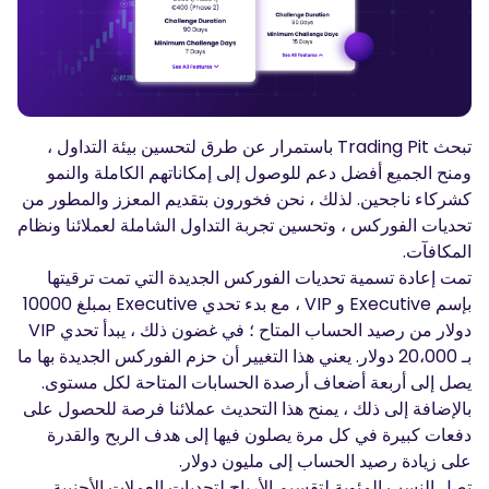
المدونة الصوتية-بودكاست
تسجيل الدخول
إنشاء حساب
قاموس المصطلحات
أدوات التداول
تبحث Trading Pit باستمرار عن طرق لتحسين بيئة التداول ،
مفكره اقتصادية
ومنح الجميع أفضل دعم للوصول إلى إمكاناتهم الكاملة والنمو
ساعات العطلات في السوق
كشركاء ناجحين. لذلك ، نحن فخورون بتقديم المعزز والمطور من
تحديات الفوركس ، وتحسين تجربة التداول الشاملة لعملائنا ونظام
المكافآت.
تمت إعادة تسمية تحديات الفوركس الجديدة التي تمت ترقيتها
بإسم Executive و VIP ، مع بدء تحدي Executive بمبلغ 10000
دولار من رصيد الحساب المتاح ؛ في غضون ذلك ، يبدأ تحدي VIP
بـ 20،000 دولار. يعني هذا التغيير أن حزم الفوركس الجديدة بها ما
يصل إلى أربعة أضعاف أرصدة الحسابات المتاحة لكل مستوى.
بالإضافة إلى ذلك ، يمنح هذا التحديث عملائنا فرصة للحصول على
دفعات كبيرة في كل مرة يصلون فيها إلى هدف الربح والقدرة
على زيادة رصيد الحساب إلى مليون دولار.
تصل النسب المئوية لتقسيم الأرباح لتحديات العملات الأجنبية