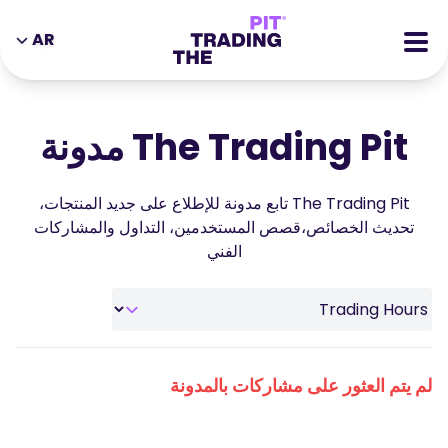
AR
DE
EN
IT
ES
سي اف دي
ZH
MS
The Trading Pit مدونة
العقود الآجلة
AR
JA
أسهم
The Trading Pit تابع مدونة للإطلاع على جديد المنتجات،
PT
TR
قصص النجاح
تحديث الخصائص،قصص المستخدمين، التداول والمشاركات
VI
الفني
المكافآت
الأدوات
التعليمية
من نحن
المدونة
لم يتم العثور على مشاركات بالمدونة
مركز المساعدة
الكتب الالكترونية
صفحة الشراكه
ندوات عبر الإنترنت