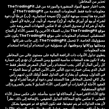
تحذير من المخاطر:
يجب اعتبار جميع المواد المنشورة والموزعة من قبل TheTradingPit
معلومات عامة فقط. المعلومات المقدمة من TheTradingPit أو
المدرجة هنا ليست موجهة لتكون (أ) نصيحة استثمارية، (ب) عرضًا أو دعوة
لشراء أو بيع أي أوراق مالية، أو (ج) توصية، أو تأييد، أو رعاية لأي أصول
مالية أو شركة أو صندوق ائتمان. قد لا تعكس الشهادات المعروضة على
موقع TheTradingPit تجارب العملاء الآخرين ولا تضمن الأداء أو النجاح
المستقبلي. استخدام المعلومات على موقع TheTradingPit يكون على
مسؤوليتك الخاصة. لا تتحمل TheTradingPit، إلى جانب شركائها
وممثليها ووكلائها وموظفيها، أي مسؤولية عن استخدام أو إساءة استخدام
هذه المعلومات.
ينطوي تداول الأدوات ذات الرافعة المالية على مستوى عالي من المخاطر
وقد لا تكون هذه المنتجات مناسبة للجميع ومن الممكن أن تؤدي إلى خسارة
كل رأس المال أو أكثر. يجب استخدام رأس المال المعرض للخطر فقط —
المال الذي يمكن خسارته دون التأثير على الأمن المالي أو نمط الحياة —
في التداول، وينبغي أن يشارك في التداول فقط أولئك الذين لديهم رأس
مال كافٍ لتحمل المخاطر. هذا المستند ليس دعوة أو عرضاً لشراء أو بيع
العقود الآجلة أو الخيارات أو الفوركس. الأداء السابق لا يشير بالضرورة إلى
النتائج المستقبلية.
نتائج الأداء الافتراضية أو المحاكاة لها حدود متأصلة. على عكس سجل الأداء
الفعلي، لا تعكس نتائج المحاكاة التداول الحقيقي. بالإضافة إلى ذلك، نظراً
لأن هذه التداولات لم يتم تنفيذها، فقد تكون النتائج قد تم تعويضها بشكل
مفرط أو ناقص بسبب تأثير بعض عوامل السوق مثل نقص السيولة. غالبًا ما