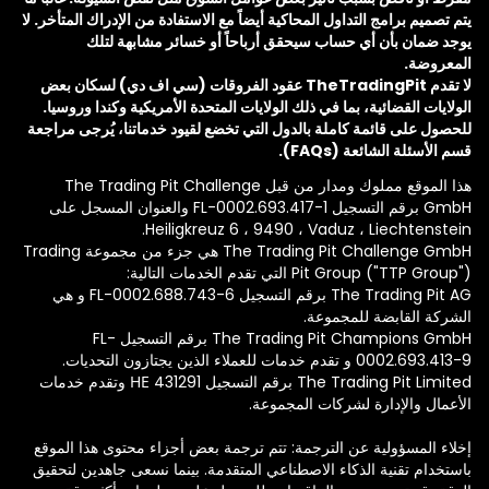
يتم تصميم برامج التداول المحاكية أيضاً مع الاستفادة من الإدراك المتأخر. لا
يوجد ضمان بأن أي حساب سيحقق أرباحاً أو خسائر مشابهة لتلك
المعروضة.
لا تقدم TheTradingPit عقود الفروقات (سي اف دي) لسكان بعض
الولايات القضائية، بما في ذلك الولايات المتحدة الأمريكية وكندا وروسيا.
للحصول على قائمة كاملة بالدول التي تخضع لقيود خدماتنا، يُرجى مراجعة
قسم الأسئلة الشائعة (FAQs).
هذا الموقع مملوك ومدار من قبل The Trading Pit Challenge
GmbH برقم التسجيل FL-0002.693.417-1 والعنوان المسجل على
Heiligkreuz 6 ، 9490 ، Vaduz ، Liechtenstein.
The Trading Pit Challenge GmbH هي جزء من مجموعة Trading
Pit Group ("TTP Group") التي تقدم الخدمات التالية:
The Trading Pit AG برقم التسجيل FL-0002.688.743-6 و هي
الشركة القابضة للمجموعة.
The Trading Pit Champions GmbH برقم التسجيل FL-
0002.693.413-9 و تقدم خدمات للعملاء الذين يجتازون التحديات.
The Trading Pit Limited برقم التسجيل ΗΕ 431291 وتقدم خدمات
الأعمال والإدارة لشركات المجموعة.
إخلاء المسؤولية عن الترجمة: تتم ترجمة بعض أجزاء محتوى هذا الموقع
باستخدام تقنية الذكاء الاصطناعي المتقدمة. بينما نسعى جاهدين لتحقيق