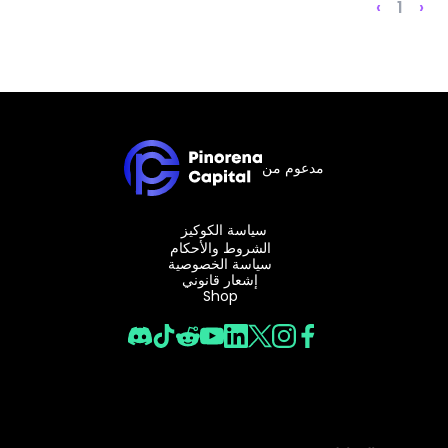
›
1
‹
المدونة الصوتية-بودكاست
تسجيل الدخول
إنشاء حساب
قاموس المصطلحات
أدوات التداول
مفكره اقتصادية
مدعوم من
ساعات العطلات في السوق
سياسة الكوكيز
الشروط والأحكام
سياسة الخصوصية
إشعار قانوني
Shop