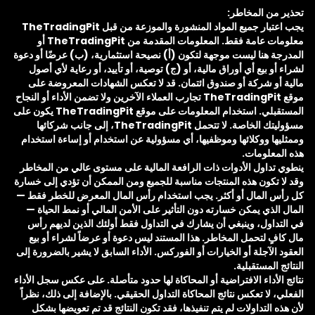
ير من المخاطر:
يجب اعتبار جميع المواد المنشورة والموزعة من قبل TheTradingPit
معلومات عامة فقط. المعلومات المقدمة من TheTradingPit أو
درجة هنا ليست موجهة لتكون (أ) نصيحة استثمارية، (ب) عرضًا أو دعوة
ء أو بيع أي أوراق مالية، أو (ج) توصية، أو تأييد، أو رعاية لأي أصول
ية أو شركة أو صندوق ائتمان. قد لا تعكس الشهادات المعروضة على
موقع TheTradingPit تجارب العملاء الآخرين ولا تضمن الأداء أو النجاح
المستقبلي. استخدام المعلومات على موقع TheTradingPit يكون على
مسؤوليتك الخاصة. لا تتحمل TheTradingPit، إلى جانب شركائها
ثليها ووكلائها وموظفيها، أي مسؤولية عن استخدام أو إساءة استخدام
 المعلومات.
وي تداول الأدوات ذات الرافعة المالية على مستوى عالي من المخاطر
 لا تكون هذه المنتجات مناسبة للجميع ومن الممكن أن تؤدي إلى خسارة
رأس المال أو أكثر. يجب استخدام رأس المال المعرض للخطر فقط —
ل الذي يمكن خسارته دون التأثير على الأمن المالي أو نمط الحياة —
التداول، وينبغي أن يشارك في التداول فقط أولئك الذين لديهم رأس
كافٍ لتحمل المخاطر. هذا المستند ليس دعوة أو عرضاً لشراء أو بيع
ود الآجلة أو الخيارات أو الفوركس. الأداء السابق لا يشير بالضرورة إلى
ائج المستقبلية.
ج الأداء الافتراضية أو المحاكاة لها حدود متأصلة. على عكس سجل الأداء
لي، لا تعكس نتائج المحاكاة التداول الحقيقي. بالإضافة إلى ذلك، نظراً
هذه التداولات لم يتم تنفيذها، فقد تكون النتائج قد تم تعويضها بشكل