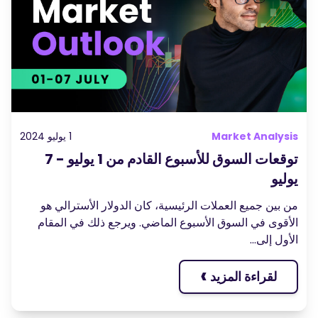
المدونة الصوتية-بودكاست
تسجيل الدخول
إنشاء حساب
قاموس المصطلحات
أدوات التداول
مفكره اقتصادية
ساعات العطلات في السوق
Market Analysi
1 يوليو 2024
توقعات السوق للأسبوع القادم من 1 يوليو - 7
وليو
ن بين جميع العملات الرئيسية، كان الدولار الأسترالي هو
لأقوى في السوق الأسبوع الماضي. ويرجع ذلك في المقام
أول إلى...
›
لقراءة المزيد