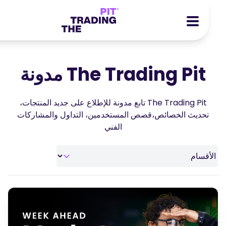
AR
DE
EN
IT
ES
سي اف دي
ZH
MS
The Trading Pit مدونة
العقود الآجلة
AR
JA
أسهم
The Trading Pit تابع مدونة للإطلاع على جديد المنتجات،
PT
TR
قصص النجاح
تحديث الخصائص،قصص المستخدمين، التداول والمشاركات
VI
الفني
المكافآت
الأدوات
التعليمية
من نحن
المدونة
مركز المساعدة
الكتب الالكترونية
صفحة الشراكه
ندوات عبر الإنترنت