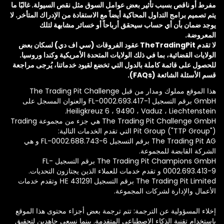
ط أو ناقص بسبب تأثير بعض عوامل السوق مثل نقص السيولة. غالبًا ما
تصميم برامج التداول المحاكية أيضاً مع الاستفادة من الإدراك المتأخر. لا
د ضمان بأن أي حساب سيحقق أرباحاً أو خسائر مشابهة لتلك
عروضة.
لا تقدم TheTradingPit عقود الفروقات (سي اف دي) لسكان بعض
ايات القضائية، بما في ذلك الولايات المتحدة الأمريكية وكندا وروسيا.
صول على قائمة كاملة بالدول التي تخضع لقيود خدماتنا، يُرجى مراجعة
الأسئلة الشائعة (FAQs).
هذا الموقع مملوك ومدار من قبل The Trading Pit Challenge
GmbH برقم التسجيل FL-0002.693.417-1 والعنوان المسجل على
Heiligkreuz 6 ، 9490 ، Vaduz ، Liechtenste
The Trading Pit Challenge GmbH هي جزء من مجموعة Trading
Pit Group ("TTP") التي تقدم الخدمات التالية:
The Trading Pit AG برقم التسجيل FL-0002.688.743-6 و هي
ركة القابضة للمجموعة.
The Trading Pit Champions GmbH برقم التسجيل FL-
000 و تقدم خدمات للعملاء الذين يجتازون التحديات.
The Trading Pit Limited برقم التسجيل ΗΕ 431291 وتقدم خدمات
عمال والإدارة لشركات المجموعة.
اء المسؤولية عن الترجمة: تتم ترجمة بعض أجزاء محتوى هذا الموقع
تخدام تقنية الذكاء الاصطناعي المتقدمة. بينما نسعى جاهدين لتحقيق