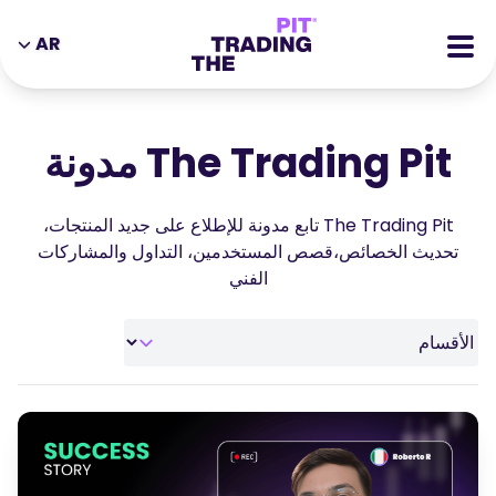
AR
DE
EN
IT
ES
سي اف دي
ZH
MS
The Trading Pit مدونة
العقود الآجلة
AR
JA
أسهم
The Trading Pit تابع مدونة للإطلاع على جديد المنتجات،
PT
TR
قصص النجاح
تحديث الخصائص،قصص المستخدمين، التداول والمشاركات
VI
الفني
المكافآت
الأدوات
التعليمية
من نحن
المدونة
مركز المساعدة
الكتب الالكترونية
صفحة الشراكه
ندوات عبر الإنترنت