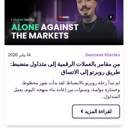
المدونة الصوتية-بودكاست
تسجيل الدخول
إنشاء حساب
قاموس المصطلحات
أدوات التداول
مفكره اقتصادية
ساعات العطلات في السوق
Success Stories
14 يناير 2026
من مقامر بالعملات الرقمية إلى متداول منضبط:
طريق روبرتو إلى الاتساق
لم تبدأ رحلة روبرتو بالانضباط. لقد بدأت بفوز محظوظ،
وخسارة مؤلمة، وسنوات من إعادة بناء منهجه. اليوم، يعمل
المتداول...
›
لقراءة المزيد