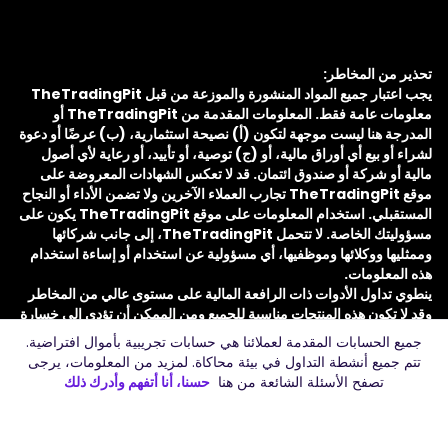
تحذير من المخاطر:
يجب اعتبار جميع المواد المنشورة والموزعة من قبل TheTradingPit
معلومات عامة فقط. المعلومات المقدمة من TheTradingPit أو
المدرجة هنا ليست موجهة لتكون (أ) نصيحة استثمارية، (ب) عرضًا أو دعوة
لشراء أو بيع أي أوراق مالية، أو (ج) توصية، أو تأييد، أو رعاية لأي أصول
مالية أو شركة أو صندوق ائتمان. قد لا تعكس الشهادات المعروضة على
موقع TheTradingPit تجارب العملاء الآخرين ولا تضمن الأداء أو النجاح
المستقبلي. استخدام المعلومات على موقع TheTradingPit يكون على
مسؤوليتك الخاصة. لا تتحمل TheTradingPit، إلى جانب شركائها
وممثليها ووكلائها وموظفيها، أي مسؤولية عن استخدام أو إساءة استخدام
هذه المعلومات.
ينطوي تداول الأدوات ذات الرافعة المالية على مستوى عالي من المخاطر
وقد لا تكون هذه المنتجات مناسبة للجميع ومن الممكن أن تؤدي إلى خسارة
كل رأس المال أو أكثر. يجب استخدام رأس المال المعرض للخطر فقط —
جميع الحسابات المقدمة لعملائنا هي حسابات تجريبية بأموال افتراضية.
المال الذي يمكن خسارته دون التأثير على الأمن المالي أو نمط الحياة —
تتم جميع أنشطة التداول في بيئة محاكاة. لمزيد من المعلومات، يرجى
في التداول، وينبغي أن يشارك في التداول فقط أولئك الذين لديهم رأس
تصفح الأسئلة الشائعة
من هنا
حسنا، أنا أتفهم وأدرك ذلك
مال كافٍ لتحمل المخاطر. هذا المستند ليس دعوة أو عرضاً لشراء أو بيع
العقود الآجلة أو الخيارات أو الفوركس. الأداء السابق لا يشير بالضرورة إلى
النتائج المستقبلية.