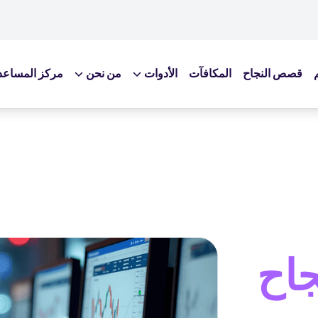
قصص النجاح
المكافآت
الأدوات
من نحن
مركز المساعد
التعليمية
المدونة
الكتب الالكترونية
ندوات عبر الإنترنت
المدونة الصوتية-بودكاست
قاموس المصطلحات
اح