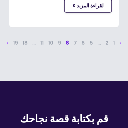
›
لقراءة المزيد
›
19
18
...
11
10
9
8
7
6
5
...
2
1
‹
قم بكتابة قصة نجاحك