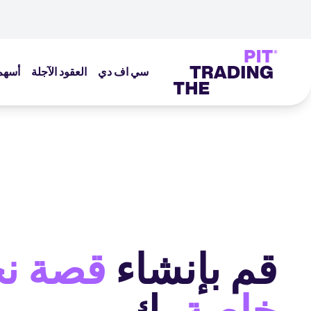
سي اف دي
العقود الآجلة
أسهم
قم بإنشاء
قصة نج