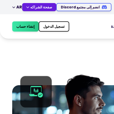
AR
انضم إلى مجتمع Discord
صفحة الشراكه
DE
EN
IT
ES
ة
تسجيل الدخول
إنشاء حساب
ZH
MS
أدوات التداول
AR
JA
مفكره اقتصادية
PT
TR
ساعات العطلات في السوق
VI