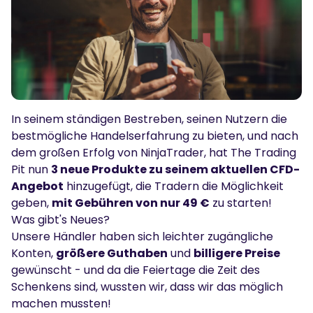
Podcasts
Einloggen
Anmelden
Glossar
TRADING TOOLS
Wirtschaftskalender
In seinem ständigen Bestreben, seinen Nutzern die
Marktöffnungszeiten
bestmögliche Handelserfahrung zu bieten, und nach
dem großen Erfolg von
NinjaTrader
, hat The Trading
Pit nun
3 neue Produkte zu seinem aktuellen CFD-
Angebot
hinzugefügt, die Tradern die Möglichkeit
geben,
mit Gebühren von nur 49 €
zu starten!
Was gibt's Neues?
Unsere Händler haben sich leichter zugängliche
Konten,
größere Guthaben
und
billigere Preise
gewünscht - und da die Feiertage die Zeit des
Schenkens sind, wussten wir, dass wir das möglich
machen mussten!