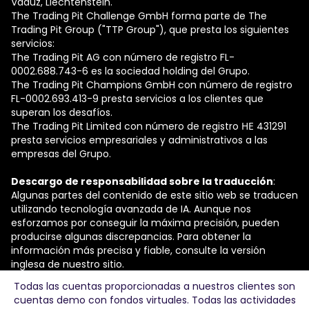
Vaduz, Liechtenstein.
The Trading Pit Challenge GmbH forma parte de The
Trading Pit Group ("TTP Group"), que presta los siguientes
servicios:
The Trading Pit AG con número de registro FL-
0002.688.743-6 es la sociedad holding del Grupo.
The Trading Pit Champions GmbH con número de registro
FL-0002.693.413-9 presta servicios a los clientes que
superan los desafíos.
The Trading Pit Limited con número de registro ΗΕ 431291
presta servicios empresariales y administrativos a las
empresas del Grupo.
Descargo de responsabilidad sobre la traducción
:
Algunas partes del contenido de este sitio web se traducen
utilizando tecnología avanzada de IA. Aunque nos
esforzamos por conseguir la máxima precisión, pueden
producirse algunas discrepancias. Para obtener la
información más precisa y fiable, consulte la versión
inglesa de nuestro sitio.
Todas las cuentas proporcionadas a nuestros clientes son
© 2026 The Trading Pit Challenge GmbH. Todos los
cuentas demo con fondos virtuales. Todas las actividades
Derechos Reservados.