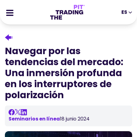
ES
EN
DE
ES
IT
CFDs
MS
ZH
Futuros
Navegar por las
JA
AR
Stocks
tendencias del mercado:
TR
PT
Historias de Éxito
Una inmersión profunda
VI
Recompensas
en los interruptores de
polarización
Herramientas
HERRAMIENTAS EDUCATIVAS
Sobre
Blog
Centro de ayuda
Seminarios en línea
18 junio 2024
Ebooks
Portal de Afiliados
Webinars