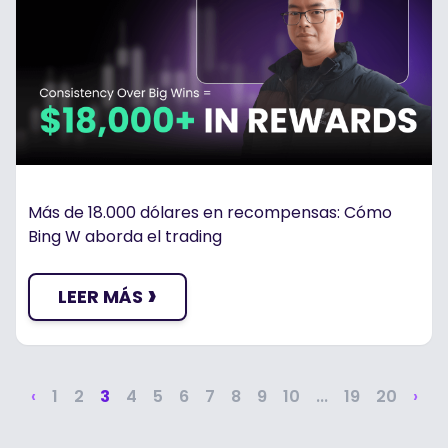
Más de 18.000 dólares en recompensas: Cómo
Bing W aborda el trading
›
LEER MÁS
‹
1
2
3
4
5
6
7
8
9
10
...
19
20
›