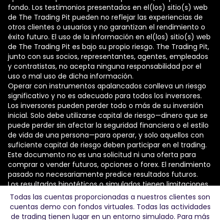
fondo. Los testimonios presentados en el(los) sitio(s) web
de The Trading Pit pueden no reflejar las experiencias de
otros clientes o usuarios y no garantizan el rendimiento o
éxito futuro. El uso de la información en el(los) sitio(s) web
de The Trading Pit es bajo su propio riesgo. The Trading Pit,
junto con sus socios, representantes, agentes, empleados
y contratistas, no acepta ninguna responsabilidad por el
uso o mal uso de dicha información.
Operar con instrumentos apalancados conlleva un riesgo
significativo y no es adecuado para todos los inversores.
Los inversores pueden perder todo o más de su inversión
inicial. Solo debe utilizarse capital de riesgo—dinero que se
puede perder sin afectar la seguridad financiera o el estilo
de vida de una persona—para operar, y solo aquellos con
suficiente capital de riesgo deben participar en el trading.
Este documento no es una solicitud ni una oferta para
comprar o vender futuros, opciones o forex. El rendimiento
pasado no necesariamente predice resultados futuros.
Los resultados hipotéticos o simulados tienen limitaciones
inherentes. A diferencia de un registro de rendimiento real,
Todas las cuentas proporcionadas a nuestros clientes son
los resultados simulados no reflejan el trading real.
cuentas demo con fondos virtuales. Todas las actividades
Además, debido a que estas operaciones no han sido
de trading tienen lugar en un entorno simulado. Para más