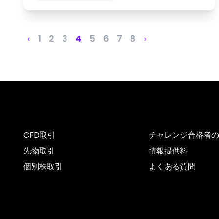
‹
1
2
3
4
5
6
7
8
›
CFD取引
チャレンジ合格者の
先物取引
情報提供料
個別株取引
よくある質問