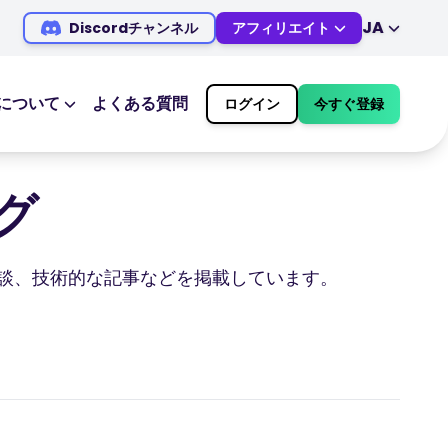
JA
Discordチャンネル
アフィリエイト
EN
DE
ES
IT
について
よくある質問
ログイン
今すぐ登録
MS
ZH
ス
市場カレンダー
JA
AR
経済指標カレンダー
ログ
TR
PT
取引時間および休場情報
VI
ー体験談、技術的な記事などを掲載しています。