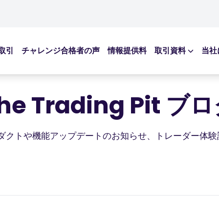
取引
チャレンジ合格者の声
情報提供料
取引資料
当社
学習リソー
ブログ記事
he Trading Pit ブ
eBooks
ウェビナー
新しいプロダクトや機能アップデートのお知らせ、トレーダ