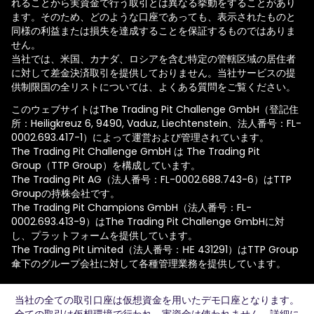
れることから実資金で行う取引とは異なる挙動をすることがあり
ます。そのため、どのような口座であっても、表示されたものと
同様の利益または損失を達成することを保証するものではありま
せん。
当社では、米国、カナダ、ロシアを含む特定の管轄区域の居住者
に対して差金決済取引を提供しておりません。当社サービスの提
供制限国の全リストについては、よくある質問をご覧ください。
このウェブサイトはThe Trading Pit Challenge GmbH（登記住
所：Heiligkreuz 6, 9490, Vaduz, Liechtenstein、法人番号：FL-
0002.693.417-1）によって運営および管理されています。
The Trading Pit Challenge GmbH は The Trading Pit
Group（TTP Group）を構成しています。
The Trading Pit AG（法人番号：FL-0002.688.743-6）はTTP
Groupの持株会社です。
The Trading Pit Champions GmbH（法人番号：FL-
0002.693.413-9）はThe Trading Pit Challenge GmbHに対
し、プラットフォームを提供しています。
The Trading Pit Limited（法人番号：ΗΕ 431291）はTTP Group
傘下のグループ会社に対して各種管理業務を提供しています。
© 2026 The Trading Pit Challenge GmbH. 無断複製を禁じま
当社の全ての取引口座は仮想資金を用いたデモ口座となります。
す。