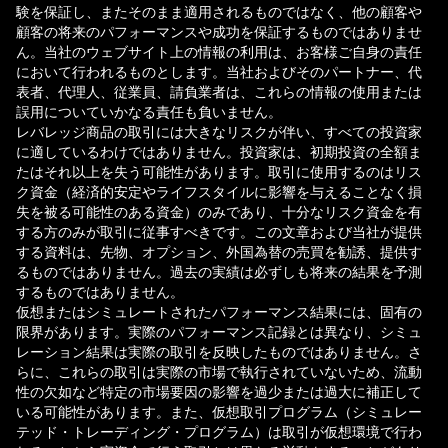
験を保証し、またそのまま適用されるものではなく、他の顧客や
顧客の将来のパフォーマンスや成功を保証するものではありませ
ん。当社のウェブサイト上の情報の利用は、お客様ご自身の責任
において行われるものとします。当社およびそのパートナー、代
表者、代理人、従業員、請負業者は、これらの情報の使用または
誤用についていかなる責任も負いません。
レバレッジ商品の取引には大きなリスクが伴い、すべての投資家
に適しているわけではありません。投資家は、初期投資の全額ま
たはそれ以上を失う可能性があります。取引に使用するのはリス
ク資金（経済的安定やライフスタイルに影響を与えることなく損
失を被る可能性のある資金）のみであり、十分なリスク資金を有
する方のみが取引に従事すべきです。この文章および当社が提供
する資料は、先物、オプション、外国為替の売買を勧誘、提供す
るものではありません。過去の実績は必ずしも将来の結果を予測
するものではありません。
仮想またはシミュレートされたパフォーマンス結果には、固有の
限界があります。実際のパフォーマンス記録とは異なり、シミュ
レーション結果は実際の取引を反映したものではありません。さ
らに、これらの取引は実際の市場で執行されていないため、流動
性の欠如など特定の市場要因の影響を過少または過大に補正して
いる可能性があります。また、仮想取引プログラム（シミュレー
テッド・トレーディング・プログラム）は取引が仮想環境で行わ