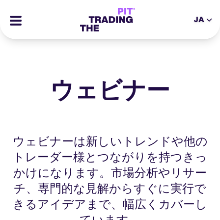
JA
EN
DE
ES
IT
CFD取引
MS
ZH
先物取引
ウェビナー
JA
AR
個別株取引
TR
PT
チャレンジ合格者の声
VI
情報提供料
ウェビナーは新しいトレンドや他の
取引資料
学習リソース
トレーダー様とつながりを持つきっ
当社について
かけになります。市場分析やリサー
ブログ記事
チ、専門的な見解からすぐに実行で
よくある質問
eBooks
きるアイデアまで、幅広くカバーし
アフィリエイト
ウェビナー
ています。