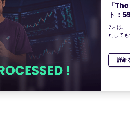
「The
ト：5
7月は、「
たしても
詳細