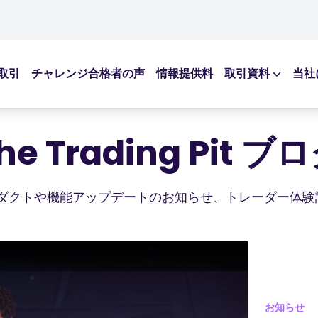
取引
チャレンジ合格者の声
情報提供料
取引資料
当社
学習リソー
ブログ記事
he Trading Pit ブ
eBooks
ウェビナー
新しいプロダクトや機能アップデートのお知らせ、トレーダ
お知らせ