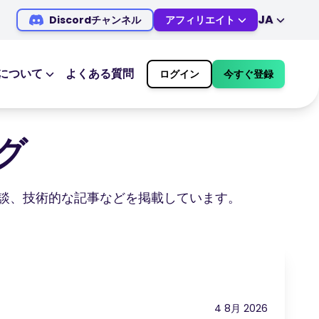
JA
Discordチャンネル
アフィリエイト
EN
DE
ES
IT
について
よくある質問
ログイン
今すぐ登録
MS
ZH
ス
市場カレンダー
JA
AR
経済指標カレンダー
ログ
TR
PT
取引時間および休場情報
VI
ー体験談、技術的な記事などを掲載しています。
4 8月 2026