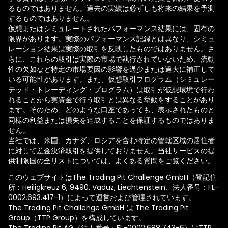
るものではありません。過去の実績は必ずしも将来の結果を予測
するものではありません。
仮想またはシミュレートされたパフォーマンス結果には、固有の
限界があります。実際のパフォーマンス記録とは異なり、シミュ
レーション結果は実際の取引を反映したものではありません。さ
らに、これらの取引は実際の市場で執行されていないため、流動
性の欠如など特定の市場要因の影響を過少または過大に補正して
いる可能性があります。また、仮想取引プログラム（シミュレー
テッド・トレーディング・プログラム）は取引が仮想環境で行わ
れることから実資金で行う取引とは異なる挙動をすることがあり
ます。そのため、どのような口座であっても、表示されたものと
同様の利益または損失を達成することを保証するものではありま
せん。
当社では、米国、カナダ、ロシアを含む特定の管轄区域の居住者
に対して差金決済取引を提供しておりません。当社サービスの提
供制限国の全リストについては、よくある質問をご覧ください。
このウェブサイトはThe Trading Pit Challenge GmbH（登記住
所：Heiligkreuz 6, 9490, Vaduz, Liechtenstein、法人番号：FL-
0002.693.417-1）によって運営および管理されています。
The Trading Pit Challenge GmbH は The Trading Pit
Group（TTP Group）を構成しています。