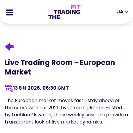
JA
EN
DE
ES
IT
CFD取引
MS
ZH
先物取引
JA
AR
個別株取引
Live Trading Room - European
TR
PT
チャレンジ合格者の声
Market
VI
情報提供料
13 8月 2026, 06:30 GMT
取引資料
学習リソース
The European market moves fast—stay ahead of
当社について
ブログ記事
the curve with our 2026 Live Trading Room. Hosted
by Lachlan Elsworth, these weekly sessions provide a
よくある質問
eBooks
transparent look at live market dynamics.
アフィリエイト
ウェビナー