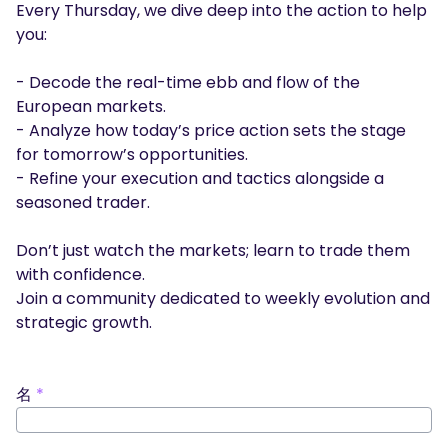
Every Thursday, we dive deep into the action to help
市場カレンダー
you:
ログイン
今すぐ登録
経済指標カレンダー
- Decode the real-time ebb and flow of the
取引時間および休場情報
European markets.
- Analyze how today’s price action sets the stage
for tomorrow’s opportunities.
- Refine your execution and tactics alongside a
seasoned trader.
Don’t just watch the markets; learn to trade them
with confidence.
Join a community dedicated to weekly evolution and
strategic growth.
名
*