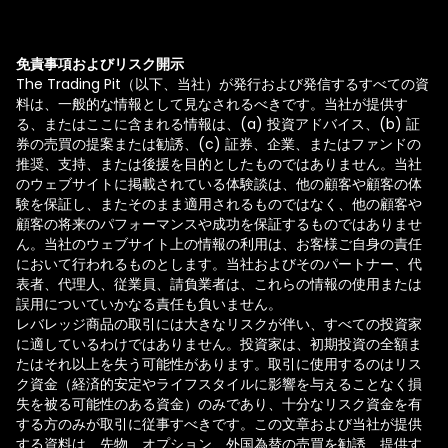
免責事項およびリスク開示
The Trading Pit（以下、当社）が発行および発信するすべての資
料は、一般的な情報として見なされるべきです。当社が提供す
る、またはここに含まれる情報は、(a) 投資アドバイス、(b) 証
券の売買の提案または勧誘、(c) 証券、企業、またはファンドの
推奨、支持、または後援を目的としたものではありません。当社
のウェブサイトに掲載されている体験談は、他の顧客や顧客の体
験を保証し、またそのまま適用されるものではなく、他の顧客や
顧客の将来のパフォーマンスや成功を保証するものではありませ
ん。当社のウェブサイト上の情報の利用は、お客様ご自身の責任
において行われるものとします。当社およびそのパートナー、代
表者、代理人、従業員、請負業者は、これらの情報の使用または
誤用についていかなる責任も負いません。
レバレッジ商品の取引には大きなリスクが伴い、すべての投資家
に適しているわけではありません。投資家は、初期投資の全額ま
たはそれ以上を失う可能性があります。取引に使用するのはリス
ク資金（経済的安定やライフスタイルに影響を与えることなく損
失を被る可能性のある資金）のみであり、十分なリスク資金を有
する方のみが取引に従事すべきです。この文章および当社が提供
する資料は、先物、オプション、外国為替の売買を勧誘、提供す