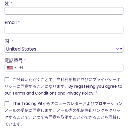
姓
*
Email
*
国
*
電話番号
*
+1
United
States
ご登録いただくことで、当社利用規約並びにプライバシーポ
+1
リシーに同意することになります。By registering you agree to
our
Terms and Conditions
and
Privacy Policy
.
*
The Trading Pitからのニュースレターおよびプロモーション
メールの受信に同意します。メール内の配信停止リンクをクリッ
クすることで、いつでも同意を取消すことができることを理解し
ています。