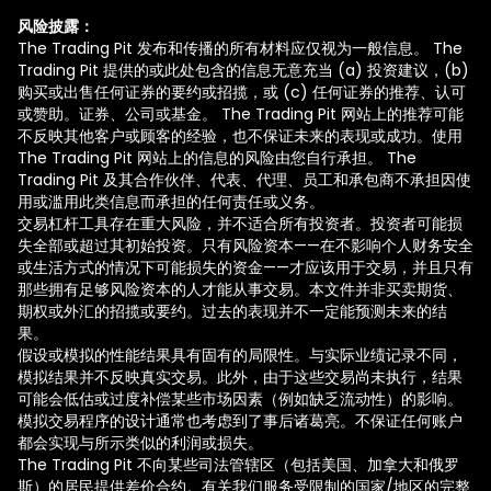
风险披露：
The Trading Pit 发布和传播的所有材料应仅视为一般信息。 The
Trading Pit 提供的或此处包含的信息无意充当 (a) 投资建议，(b)
购买或出售任何证券的要约或招揽，或 (c) 任何证券的推荐、认可
或赞助。证券、公司或基金。 The Trading Pit 网站上的推荐可能
不反映其他客户或顾客的经验，也不保证未来的表现或成功。使用
The Trading Pit 网站上的信息的风险由您自行承担。 The
Trading Pit 及其合作伙伴、代表、代理、员工和承包商不承担因使
用或滥用此类信息而承担的任何责任或义务。
交易杠杆工具存在重大风险，并不适合所有投资者。投资者可能损
失全部或超过其初始投资。只有风险资本——在不影响个人财务安全
或生活方式的情况下可能损失的资金——才应该用于交易，并且只有
那些拥有足够风险资本的人才能从事交易。本文件并非买卖期货、
期权或外汇的招揽或要约。过去的表现并不一定能预测未来的结
果。
假设或模拟的性能结果具有固有的局限性。与实际业绩记录不同，
模拟结果并不反映真实交易。此外，由于这些交易尚未执行，结果
可能会低估或过度补偿某些市场因素（例如缺乏流动性）的影响。
模拟交易程序的设计通常也考虑到了事后诸葛亮。不保证任何账户
都会实现与所示类似的利润或损失。
The Trading Pit 不向某些司法管辖区（包括美国、加拿大和俄罗
斯）的居民提供差价合约。有关我们服务受限制的国家/地区的完整