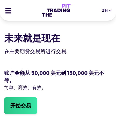
ZH
EN
DE
ES
IT
CFDs
MS
ZH
未来就是现在
期货
JA
AR
股票
在主要期货交易所进行交易.
TR
PT
成功的故事
VI
奖励
账户金额从 50,000 美元到 150,000 美元不
工具
等。
教育类工具
简单、高效、有效。
关于我们
博客
帮助中心
电子书
开始交易
合伙人专区
网络研讨会