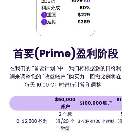
激活费
$129
$0
利润分成
80%
重置
$229
延期
$289
首要(Prime)盈利阶段
在我们的 "首要计划 "中，我们将根据您的日终利
润来调整您的 "收益账户 "购买力。回撤比例将在
每天 16:00 CT 时进行计算和调整。
$50,000
$150,
$100,000 账户
账户
账
2 个标
5 个
0-$2,500 盈利
准/20 个
准/50
3 个标准/30 个微型
微型
微