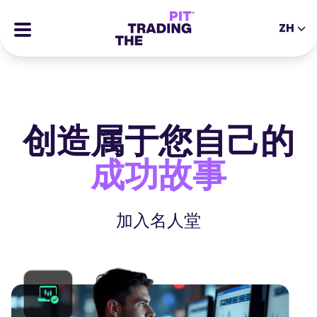
ZH
EN
DE
ES
IT
CFDs
MS
ZH
期货
JA
AR
创造属于您自己的
股票
TR
PT
成功的故事
成功故事
VI
奖励
工具
加入名人堂
教育类工具
关于我们
博客
帮助中心
电子书
合伙人专区
网络研讨会