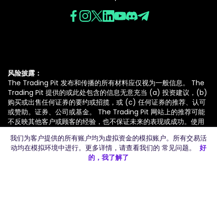
风险披露：
The Trading Pit 发布和传播的所有材料应仅视为一般信息。 The
Trading Pit 提供的或此处包含的信息无意充当 (a) 投资建议，(b)
购买或出售任何证券的要约或招揽，或 (c) 任何证券的推荐、认可
或赞助。证券、公司或基金。 The Trading Pit 网站上的推荐可能
不反映其他客户或顾客的经验，也不保证未来的表现或成功。使用
The Trading Pit 网站上的信息的风险由您自行承担。 The
我们为客户提供的所有账户均为虚拟资金的模拟账户。所有交易活
Trading Pit 及其合作伙伴、代表、代理、员工和承包商不承担因使
动均在模拟环境中进行。更多详情，请查看我们的
常见问题
。
好
用或滥用此类信息而承担的任何责任或义务。
的，我了解了
交易杠杆工具存在重大风险，并不适合所有投资者。投资者可能损
失全部或超过其初始投资。只有风险资本——在不影响个人财务安全
或生活方式的情况下可能损失的资金——才应该用于交易，并且只有
那些拥有足够风险资本的人才能从事交易。本文件并非买卖期货、
期权或外汇的招揽或要约。过去的表现并不一定能预测未来的结
果。