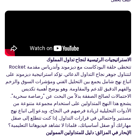
الاستراتيجيات الرئيسية لنجاح تداول المملوك
تتخطى حلقة البودكاست مع ديزموند وأندرياس مقدمة Rocket
لتتناول جوهر نجاح التداول الدعائي. تؤكد استراتيجية ديزموند على
اتباع نهج شامل يجمع بين التحليل الفني ومؤشرات السوق والزخم
والفهم الدقيق للدعم والمقاومة. وهو يوضح أهمية تكديس
الاحتمالات لصالح الصفقة بدلاً من البحث عن "رصاصة سحرية".
يشجع هذا النهج المتداولين على استخدام مجموعة متنوعة من
الأدوات التحليلية لزيادة فرصهم في النجاح، ويدعو إلى اتباع نهج
مستنير واحتمالي في قرارات التداول. إذا كنت تتطلع إلى صقل
مهاراتك أو صقل أساسياتك، فلماذا لا تشاهد فيديوهاتنا التعليمية؟
الإبحار في المزالق: دليل للمتداولين الممولين