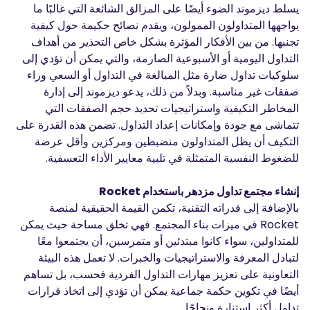
يسلط ديزموند الضوء أيضًا على المزالق الشائعة التي غالبًا ما
يواجهها المتداولون الممولون، ويقدم نصائح حكيمة حول كيفية
تجنبها. من بين الأفكار المؤثرة بشكل خاص التحذير من أهداف
التداول اليومية أو الأسبوعية الصارمة، والتي يمكن أن تؤدي إلى
سلوكيات تداول ضارة مثل المبالغة في التداول أو السعي وراء
صفقات غير مناسبة. وبدلاً من ذلك، يدعو ديزموند إلى إدارة
المخاطر التكيفية واستراتيجيات تحديد حجم الصفقات التي
تتماشى مع جودة وإمكانات إعداد التداول. تضمن هذه القدرة على
التكيف أن يظل المتداولون منضبطين ومركزين وأقل عرضة
للضغوط النفسية المتمثلة في تلبية معايير الأداء التعسفية.
إنشاء مجتمع تداول مزدهر باستخدام Rocket
بالإضافة إلى قدراته التقنية، تكمن القيمة الحقيقية لمنصة
Rocket في ميزات بناء المجتمع. فهي تخلق مساحة حيث يمكن
للمتداولين، سواء كانوا مبتدئين أو متمرسين، أن يجتمعوا معًا
لتبادل المعرفة والاستراتيجيات والخبرات. لا تعمل هذه البيئة
التعاونية على تعزيز مهارات التداول الفردية فحسب، بل تساهم
أيضًا في تكوين حكمة جماعية يمكن أن تؤدي إلى اتخاذ قرارات
تداول أكثر استنارة ونجاحًا.