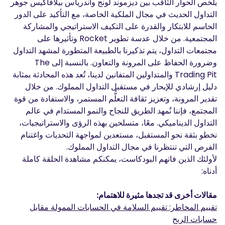
يلخّص الحوار الثاقب بين ديزموند لونج وأندرياس بيلافاكيس جوهر
التداول الحديث في مجال الملكية الخاصة، مع التأكيد على الدور
الحاسم للابتكار والقدرة على التكيف الاستراتيجي والمشاركة
المجتمعية. من خلال عدسة تطوير Rocket وتأثيرها على
مجتمعات التداول، يتم تذكيرنا بالطبيعة المتطورة لمشهد التداول
وضرورة الحفاظ على المرونة والتعاون. بالنسبة إلى The
Trading Pit والمتداولين المتفانين لدينا، تُعد هذه المحادثة بمثابة
دليل إرشادي للإبحار في مستقبل التداول المملوك. من خلال
تقدير المرونة، وتعزيز ثقافة التعلُّم المستمر، والاستفادة من قوة
المجتمع، فإننا نُمهد الطريق للنجاح والنمو المستدام في عالم
التداول الديناميكي. معًا، متسلحين بهذه الرؤى والاستراتيجيات،
نخطو بثقة نحو المستقبل، مستعدين لمواجهة التحديات واغتنام
الفرص التي تنتظرنا في مجال التداول المملوك.
لأولئك الذين فاتهم البودكاست، يمكنكم مشاهدة الحلقة كاملة
أدناه:
مقالات أخرى قد تجدها مثيرة للاهتمام:
تقييم المخاطر: تقييم السلامة في الحسابات الممولة مقابل
حسابات الربح