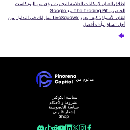
إطلاق العنان لإمكانات العلامة التجارية: رؤى من البودكاست
الخاص بـ The Trading Pit مع Google
إتقان الأسواق: كيف يعزز LiveSquawk مهاراتك فى التداول من
أجل اتساق وأداء أفضل
مدعوم من
سياسة الكوكيز
الشروط والأحكام
سياسة الخصوصية
إشعار قانوني
Shop