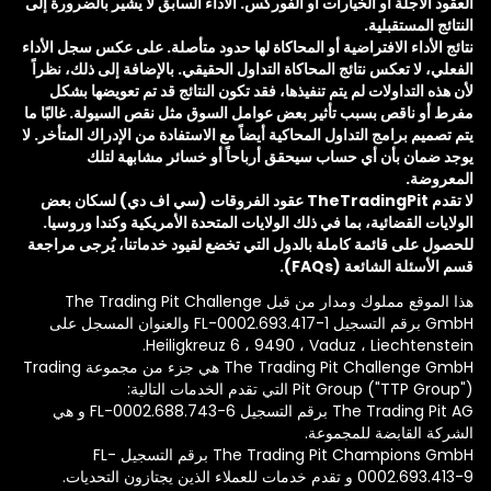
العقود الآجلة أو الخيارات أو الفوركس. الأداء السابق لا يشير بالضرورة إلى
النتائج المستقبلية.
نتائج الأداء الافتراضية أو المحاكاة لها حدود متأصلة. على عكس سجل الأداء
الفعلي، لا تعكس نتائج المحاكاة التداول الحقيقي. بالإضافة إلى ذلك، نظراً
لأن هذه التداولات لم يتم تنفيذها، فقد تكون النتائج قد تم تعويضها بشكل
مفرط أو ناقص بسبب تأثير بعض عوامل السوق مثل نقص السيولة. غالبًا ما
يتم تصميم برامج التداول المحاكية أيضاً مع الاستفادة من الإدراك المتأخر. لا
يوجد ضمان بأن أي حساب سيحقق أرباحاً أو خسائر مشابهة لتلك
المعروضة.
لا تقدم TheTradingPit عقود الفروقات (سي اف دي) لسكان بعض
الولايات القضائية، بما في ذلك الولايات المتحدة الأمريكية وكندا وروسيا.
للحصول على قائمة كاملة بالدول التي تخضع لقيود خدماتنا، يُرجى مراجعة
قسم الأسئلة الشائعة (FAQs).
هذا الموقع مملوك ومدار من قبل The Trading Pit Challenge
GmbH برقم التسجيل FL-0002.693.417-1 والعنوان المسجل على
Heiligkreuz 6 ، 9490 ، Vaduz ، Liechtenstein.
The Trading Pit Challenge GmbH هي جزء من مجموعة Trading
Pit Group ("TTP Group") التي تقدم الخدمات التالية:
The Trading Pit AG برقم التسجيل FL-0002.688.743-6 و هي
الشركة القابضة للمجموعة.
The Trading Pit Champions GmbH برقم التسجيل FL-
0002.693.413-9 و تقدم خدمات للعملاء الذين يجتازون التحديات.