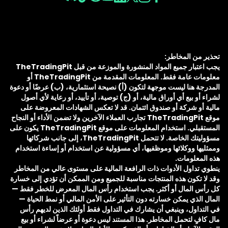
تحذير من المخاطر:
يجب اعتبار جميع المواد المنشورة والموزعة من قبل TheTradingPit
معلومات عامة فقط. المعلومات المقدمة من TheTradingPit أو
المدرجة هنا ليست موجهة لتكون (أ) نصيحة استثمارية، (ب) عرضًا أو دعوة
لشراء أو بيع أي أوراق مالية، أو (ج) توصية، أو تأييد، أو رعاية لأي أصول
مالية أو شركة أو صندوق ائتمان. قد لا تعكس الشهادات المعروضة على
موقع TheTradingPit تجارب العملاء الآخرين ولا تضمن الأداء أو النجاح
المستقبلي. استخدام المعلومات على موقع TheTradingPit يكون على
مسؤوليتك الخاصة. لا تتحمل TheTradingPit، إلى جانب شركائها
وممثليها ووكلائها وموظفيها، أي مسؤولية عن استخدام أو إساءة استخدام
هذه المعلومات.
ينطوي تداول الأدوات ذات الرافعة المالية على مستوى عالي من المخاطر
وقد لا تكون هذه المنتجات مناسبة للجميع ومن الممكن أن تؤدي إلى خسارة
كل رأس المال أو أكثر. يجب استخدام رأس المال المعرض للخطر فقط —
المال الذي يمكن خسارته دون التأثير على الأمن المالي أو نمط الحياة —
في التداول، وينبغي أن يشارك في التداول فقط أولئك الذين لديهم رأس
مال كافٍ لتحمل المخاطر. هذا المستند ليس دعوة أو عرضاً لشراء أو بيع