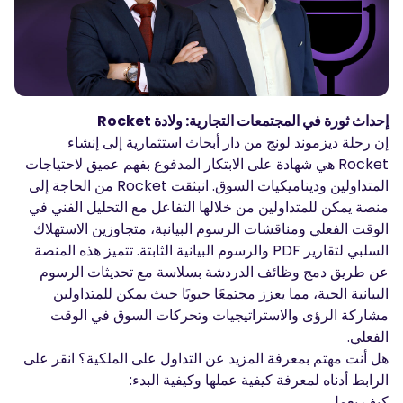
المدونة الصوتية-بودكاست
تسجيل الدخول
إنشاء حساب
قاموس المصطلحات
أدوات التداول
إحداث ثورة في المجتمعات التجارية: ولادة Rocket
مفكره اقتصادية
إن رحلة ديزموند لونج من دار أبحاث استثمارية إلى إنشاء
ساعات العطلات في السوق
Rocket هي شهادة على الابتكار المدفوع بفهم عميق لاحتياجات
المتداولين وديناميكيات السوق. انبثقت Rocket من الحاجة إلى
منصة يمكن للمتداولين من خلالها التفاعل مع التحليل الفني في
الوقت الفعلي ومناقشات الرسوم البيانية، متجاوزين الاستهلاك
السلبي لتقارير PDF والرسوم البيانية الثابتة. تتميز هذه المنصة
عن طريق دمج وظائف الدردشة بسلاسة مع تحديثات الرسوم
البيانية الحية، مما يعزز مجتمعًا حيويًا حيث يمكن للمتداولين
مشاركة الرؤى والاستراتيجيات وتحركات السوق في الوقت
الفعلي.
هل أنت مهتم بمعرفة المزيد عن التداول على الملكية؟ انقر على
الرابط أدناه لمعرفة كيفية عملها وكيفية البدء:
كيف يعمل