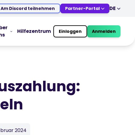
DE
Am Discord teilnehmen
Partner-Portal
EN
DE
ES
IT
ber
Hilfezentrum
Einloggen
Anmelden
ns
MS
ZH
TRADING TOOLS
JA
AR
Wirtschaftskalender
TR
PT
Marktöffnungszeiten
VI
Auszahlung:
deln
ebruar 2024