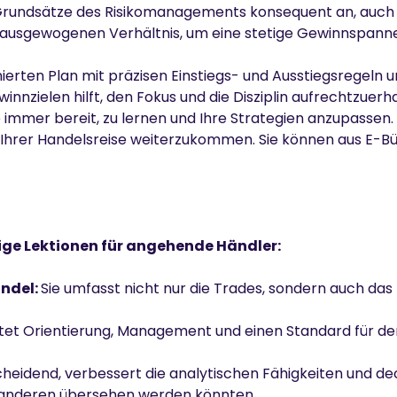
Grundsätze des Risikomanagements konsequent an, auch 
em ausgewogenen Verhältnis, um eine stetige Gewinnspann
inierten Plan mit präzisen Einstiegs- und Ausstiegsregeln 
nzielen hilft, den Fokus und die Disziplin aufrechtzuerha
e immer bereit, zu lernen und Ihre Strategien anzupassen.
f Ihrer Handelsreise weiterzukommen. Sie können aus
E-B
ige Lektionen für angehende Händler:
andel:
Sie umfasst nicht nur die Trades, sondern auch das 
etet Orientierung, Management und einen Standard für den
cheidend, verbessert die analytischen Fähigkeiten und de
n anderen übersehen werden könnten.