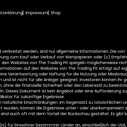
tzerklärung
Impressum
Shop
und verbreitet werden, sind nur allgemeine Informationen. Die von
erung zum Kauf oder Verkauf von Wertpapieren oder (c) Empfeh
 den Websites von The Trading Pit spiegeln möglicherweise nic
formationen auf den Websites von The Trading Pit erfolgt auf eige
ne Verantwortung oder Haftung für die Nutzung oder Missbrauc
n und ist nicht für alle Anleger geeignet. Investoren können ihr
ann, ohne die finanzielle Sicherheit oder den Lebensstil zu beein
eln. Dieses Dokument ist kein Angebot oder eine Aufforderung z
dikator für zukünftige Ergebnisse.
 natürliche Einschränkungen. Im Gegensatz zu tatsächlichen Lei
hrt wurden, können die Ergebnisse unter- oder überkompensiert
sind auch oft mit dem Vorteil der Rückschau gestaltet. Es gibt 
Ds) für Einwohner bestimmter Länder an, einschließlich der USA, 