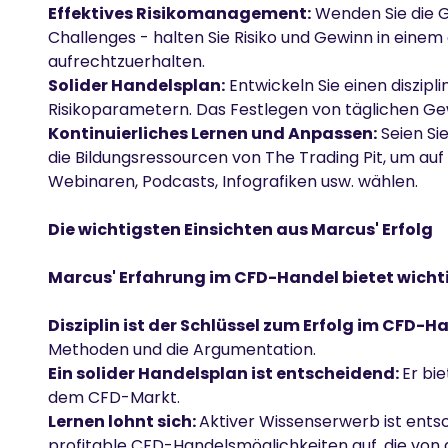
Effektives Risikomanagement:
Wenden Sie die 
Challenges - halten Sie Risiko und Gewinn in ein
aufrechtzuerhalten.
Solider Handelsplan:
Entwickeln Sie einen diszipl
Risikoparametern. Das Festlegen von täglichen Gewin
Kontinuierliches Lernen und Anpassen:
Seien Si
die Bildungsressourcen von The Trading Pit, um au
Webinaren
,
Podcasts
,
Infografiken
usw. wählen.
Die wichtigsten Einsichten aus Marcus' Erfolg
Marcus' Erfahrung im CFD-Handel bietet wicht
Disziplin ist der Schlüssel zum Erfolg im CFD-H
Methoden und die Argumentation.
Ein solider Handelsplan ist entscheidend:
Er bi
dem CFD-Markt.
Lernen lohnt sich:
Aktiver Wissenserwerb ist ents
profitable CFD-Handelsmöglichkeiten auf, die vo