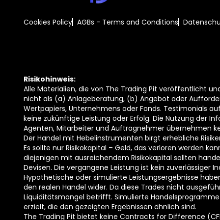
Cookies Policy
AGBs - Terms and Conditions
Datenschu
Risikohinweis:
Alle Materialien, die von The Trading Pit veröffentlicht 
nicht als (a) Anlageberatung, (b) Angebot oder Aufford
Wertpapiers, Unternehmens oder Fonds. Testimonials auf
keine zukünftige Leistung oder Erfolg. Die Nutzung der In
Agenten, Mitarbeiter und Auftragnehmer übernehmen kei
Der Handel mit Hebelinstrumenten birgt erhebliche Risike
Es sollte nur Risikokapital – Geld, das verloren werden k
diejenigen mit ausreichendem Risikokapital sollten hand
Devisen. Die vergangene Leistung ist kein zuverlässiger In
Hypothetische oder simulierte Leistungsergebnisse haben
den realen Handel wider. Da diese Trades nicht ausgefü
Liquiditätsmangel betrifft. Simulierte Handelsprogramme 
erzielt, die den gezeigten Ergebnissen ähnlich sind.
The Trading Pit bietet keine Contracts for Difference (CF