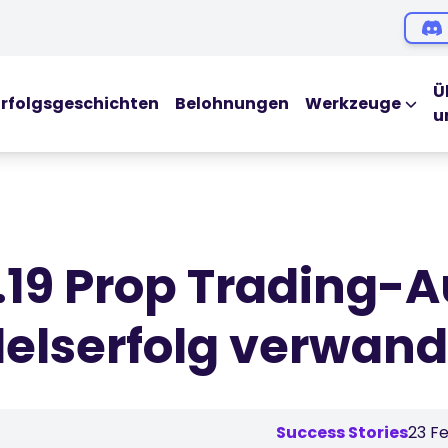
Ü
Erfolgsgeschichten
Belohnungen
Werkzeuge
u
LEHRMITTEL
Blog
Ebooks
Webinars
.19 Prop Trading-
Podcasts
delserfolg verwan
Glossar
Success Stories
23 F