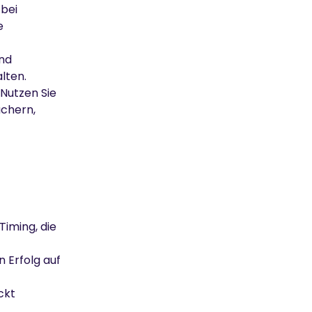
bei
e
und
lten.
 Nutzen Sie
üchern
,
Timing, die
 Erfolg auf
ckt