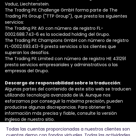
Vaduz, Liechtenstein.
The Trading Pit Challenge GmbH forma parte de The
Trading Pit Group ("TTP Group"), que presta los siguientes
servicios:
The Trading Pit AG con número de registro FL-
0002.688.743-6 es la sociedad holding del Grupo.
The Trading Pit Champions GmbH con número de registro
FL-0002.693.413-9 presta servicios a los clientes que
superan los desafíos.
The Trading Pit Limited con número de registro ΗΕ 431291
presta servicios empresariales y administrativos a las
empresas del Grupo.
Descargo de responsabilidad sobre la traducción
:
Algunas partes del contenido de este sitio web se traducen
utilizando tecnología avanzada de IA. Aunque nos
esforzamos por conseguir la máxima precisión, pueden
producirse algunas discrepancias. Para obtener la
información más precisa y fiable, consulte la versión
inglesa de nuestro sitio.
Todas las cuentas proporcionadas a nuestros clientes son
© 2026 The Trading Pit Challenge GmbH. Todos los
cuentas demo con fondos virtuales. Todas las actividades