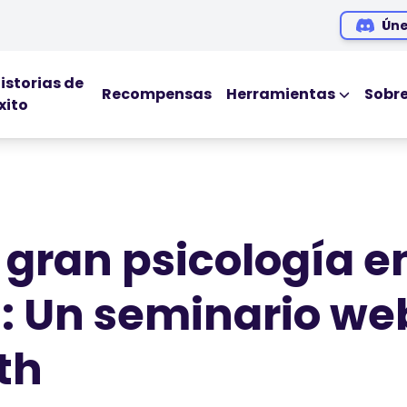
Úne
istorias de
Recompensas
Herramientas
Sobr
xito
HERRAMIENTAS ED
Blog
Ebooks
Webinars
gran psicología en
Podcasts
: Un seminario we
th