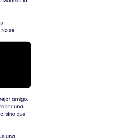
. Mantén la
as
 No se
mejor amigo.
 tener una
o, sino que
fue una