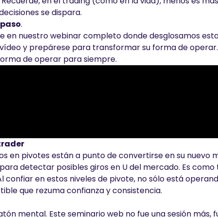
. Recuerde, en el trading (como en la vida), menos es más
decisiones se dispara.
 paso
.
te en nuestro webinar completo donde desglosamos est
e vídeo y prepárese para transformar su forma de operar.
forma de operar para siempre.
trader
s en pivotes están a punto de convertirse en su nuevo 
s para detectar posibles giros en U del mercado. Es como
l confiar en estos niveles de pivote, no sólo está operand
tible que rezuma confianza y consistencia.
ratón mental. Este seminario web no fue una sesión más, 