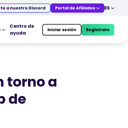
ES
te a nuestro Discord
Portal de Afiliados
EN
DE
ES
IT
Centro de
e
Iniciar sesión
Regístrate
ayuda
MS
ZH
UCATIVAS
HERRAMIENTAS DE TRADING
JA
AR
Calendario Económico
TR
PT
Horario festivo del mercado
VI
 torno a
b de