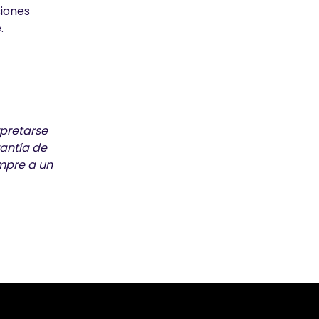
siones
.
rpretarse
antía de
empre a un