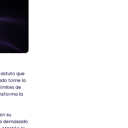
 astuto que
cado tome la
límites de
ansforma la
 en su
rse demasiado