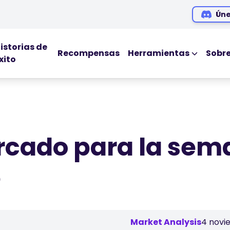
Úne
istorias de
Recompensas
Herramientas
Sobr
xito
HERRAMIENTAS ED
Blog
Ebooks
Webinars
rcado para la sema
Podcasts
e
Market Analysis
4 novi