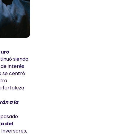
Euro
tinuó siendo
de interés
s se centró
fra
a fortaleza
rán a la
s pasado
a del
 Inversores,