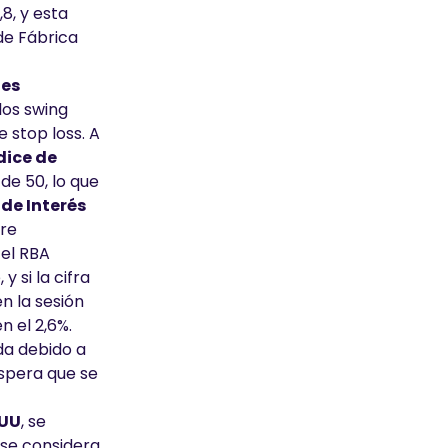
8, y esta
 de Fábrica
nes
los swing
 stop loss. A
dice de
de 50, lo que
 de Interés
ere
 el RBA
 si la cifra
en la sesión
n el 2,6%.
ada debido a
espera que se
UU
, se
 se considera