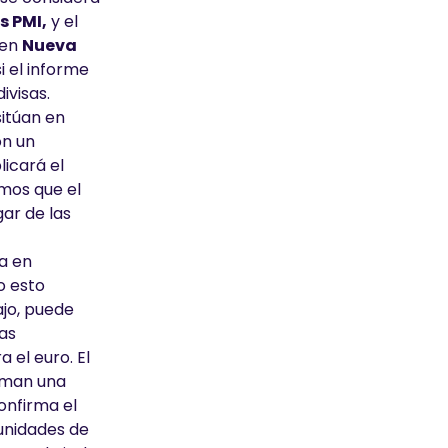
s PMI,
y el
en
Nueva
i el informe
ivisas.
sitúan en
on un
licará el
amos que el
ar de las
ca en
o esto
ajo, puede
Las
 el euro. El
timan una
confirma el
tunidades de