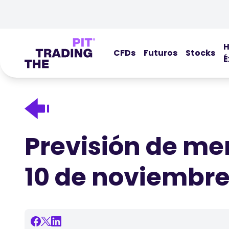
H
CFDs
Futuros
Stocks
É
Previsión de me
10 de noviembr