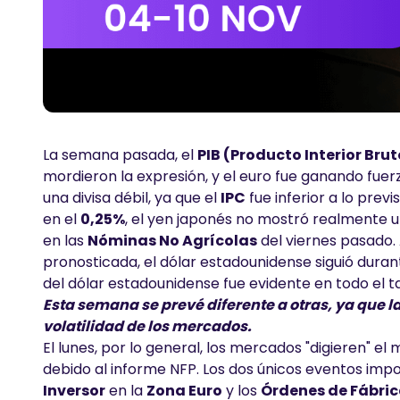
La semana pasada, el
PIB (Producto Interior Brut
mordieron la expresión, y el euro fue ganando fuerz
una divisa débil, ya que el
IPC
fue inferior a lo previ
en el
0,25%
, el yen japonés no mostró realmente u
en las
Nóminas No Agrícolas
del viernes pasado. 
pronosticada, el dólar estadounidense siguió durante
del dólar estadounidense fue evidente en todo el ta
Esta semana se prevé diferente a otras, ya que l
volatilidad de los mercados.
El lunes, por lo general, los mercados "digieren" e
debido al informe NFP. Los dos únicos eventos imp
Inversor
en la
Zona Euro
y los
Órdenes de Fábri