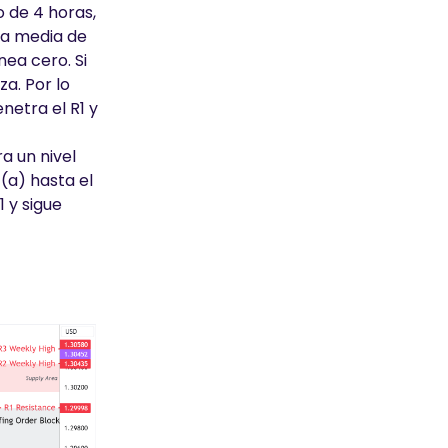
 de 4 horas,
ea media de
nea cero. Si
a. Por lo
netra el R1 y
ra un nivel
(a) hasta el
1 y sigue