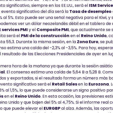
to significativo, siempre en los EE.UU., será el
ISM Service
evento significativo del día será la
Tasa de desempleo
 al 5%. Esto puede ser una señal negativa para el Kiwi, y s
podemos ver un dólar neozelandés débil en el tablero de d
t services PMI
y el
Composite PMI
, que actualmente se 
ita será el
PMI de la construcción
en el
Reino Unido
, c
a 55,3. Durante la misma sesión, en la
Zona Euro
, se pub
enso estima una caída del -2,3% al -3,5%. Para hoy, esper
resultado de las Elecciones Presidenciales de ayer en lug
primera hora de la mañana ya que durante la sesión asiáti
al
. El consenso estima una caída de 5,64 B a 5,28 B. Com
dos y exportados, si el resultado forma un número más b
evento significativo será el
Retail Sales
en la
Eurozona
. 
 al 1,5%, lo que puede considerarse un signo positivo para
és
en el
Reino Unido
. En esta ocasión, las previsiones es
eino Unido y que bajen del 5% al 4,75%. Si el informe real 
 lo que puede elevar el
EURGBP
al alza. Además, las opor