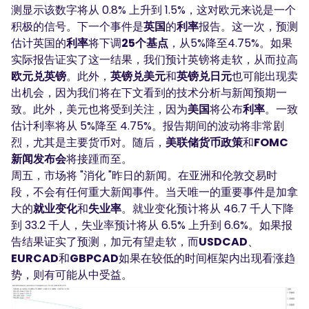
测显示该数字将从 0.8% 上升到 1.5%，这对欧元来说是一个
积极的信号。下一个事件是
英国
的
利率
报告。这一次，预测
估计英国的
利率
将下调
25个基点
，从5%降至4.75%。如果
实际报告证实了这一结果，我们预计英镑将走软，从而拉高
欧元兑英镑
。此外，
英镑兑美元
和
英镑兑日元
也可能出现卖
出机会，因为我们将在下文看到的技术分析与新闻预期一
致。此外，美元也将受到关注，因为
美国
将公布
利率
。一致
估计利率将从 5%降至 4.75%。报告期间的波动将非常剧
烈，尤其是主要货币对。随后，
美联储货币政策
和
FOMC
新闻发布会
将接踵而至。
周五，市场将 "消化 "昨日的新闻。在亚洲和伦敦交易时
段，不会有任何重大新闻事件。当天唯一的重要事件是加拿
大的
就业变化
和
失业率
。就业变化预计将从 46.7 千人下降
到 33.2 千人，失业率预计将从 6.5% 上升到 6.6%。如果报
告结果证实了预测，加元有望走软，而
USDCAD
、
EURCAD
和
GBPCAD
如果在较低的时间框架内出现看涨趋
势，则有可能从中受益。