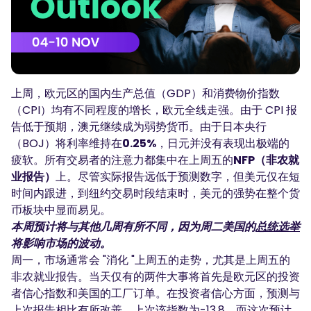
播客
登录
注册
词汇表
交易工具
上周，欧元区的国内生产总值（GDP）和消费物价指数
全球经济日历
（CPI）均有不同程度的增长，欧元全线走强。由于 CPI 报
市场休日时间
告低于预期，澳元继续成为弱势货币。由于日本央行
（BOJ）将利率维持在
0.25%
，日元并没有表现出极端的
疲软。所有交易者的注意力都集中在上周五的
NFP（非农就
业报告）
上。尽管实际报告远低于预测数字，但美元仅在短
时间内跟进，到纽约交易时段结束时，美元的强势在整个货
币板块中显而易见。
本周预计将与其他几周有所不同，因为周二美国的
总统选举
将影响市场的波动。
周一，市场通常会 "消化 "上周五的走势，尤其是上周五的
非农就业报告。当天仅有的两件大事将首先是欧元区的投资
者信心指数和美国的工厂订单。在投资者信心方面，预测与
上次报告相比有所改善。上次该指数为-13.8，而这次预计