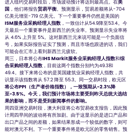
进入纽约交易时段后，市场波动预计将达到最高点。在
美
国
，他们将报告
贸易平衡
。预测显示，贸易差额将从-704
亿美元增至-719 亿美元。下一个重要事件仍然是美国的
ISM服务业采购经理人指数
，一致估计从54.9降至53.4。今
天最后一个重要事件是新西兰的失业率。预测显示失业率将
从 4.6% 上升至 5%。这对新西兰元来说可能是一个负面信
号，如果实际报告证实了预测，而且市场也跟进的话，我们
可能会在汇市上看到新西兰元疲软。
周三，日本将公布
IHS Markit服务业采购经理人指数
和
综
合采购经理人指数
，目前这两个指数分别约为49.3和
49.4。接下来将公布的是英国建筑业采购经理人指数，共
识显示该指数将从 57.2 降至 55.3。同一交易时段，欧元区
将公布PPI（生产者价格指数），一致预期从-2.3%降
至-3.5%。今天，我们预计市场将主要受到昨天总统大选结
果的影响，而不是受到新闻事件的影响。
周四亚洲交易时段，澳大利亚将公布贸易收支报告，因此预
计周四早间的波动将有所加剧。由于这显示的是进口产品和
出口产品之间的差额，如果结果形成一个较低的数字，则可
能对澳元不利。下一个重要事件将是欧元区的零售销售。预