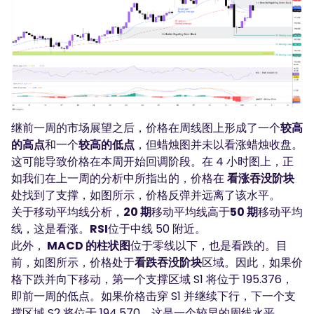
继前一周的市场展望之后，价格在周线图上形成了一个
较高
的高点
和一个
较高的低点
，但蜡烛图并未以看涨蜡烛收盘。
这可能导致价格在本周开始回调阶段。在 4 小时图上，正
如我们在上一周的分析中所指出的，价格在
看涨吞没阶块
处找到了支撑，如图所示，价格反弹并远离了该水平。
关于移动平均线分析，
20 期
移动平均线高于
50 期
移动平均
线，这是看涨。
RSI
位于中线 50 附近。
此外，
MACD 的柱状图
位于零线以下，也是看跌的。目
前，如图所示，价格处于
看跌吞没阶块
区域。因此，如果价
格下跌并向下移动，第一个支撑区域 S1 将位于 195.376，
即前一周的低点。如果价格击穿 S1 并继续下行，下一个支
撑区域 S2 将位于 194.570，这是一个较早的周线水平。