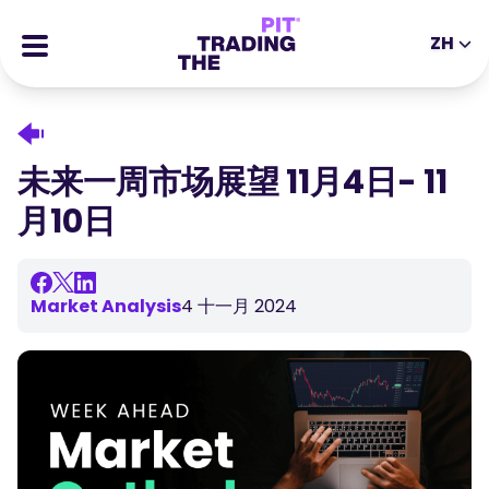
ZH
EN
DE
ES
IT
CFDs
MS
ZH
期货
未来一周市场展望 11月4日- 11
JA
AR
股票
月10日
TR
PT
成功的故事
VI
奖励
Market Analysis
4 十一月 2024
工具
教育类工具
关于我们
博客
帮助中心
电子书
合伙人专区
网络研讨会