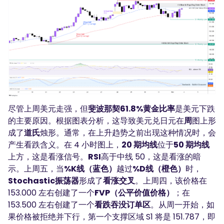
尽管上周美元走强，但
斐波那契61.8%黄金比率
是美元下跌
的主要原因。根据图表分析，这导致美元兑日元在
周
图上形
成了
道氏
烛形。通常，在上升趋势之前出现这种情况时，会
产生看跌含义。在 4 小时图上，
20 期均线
位于
50 期均线
上方，这是看涨信号。
RSI
高于中线 50，这是看涨的暗
示。上周五，当
%K线（蓝色）
越过
%D线（橙色）
时，
Stochastic振荡器
形成了
看涨交叉
。上周四，该价格在
153.000 左右创建了一个
FVP（公平价值价格）
；在
153.500 左右创建了一个
看跌吞没订单区
。从周一开始，如
果价格被拒绝并下行，第一个支撑区域 S1 将是 151.787，即