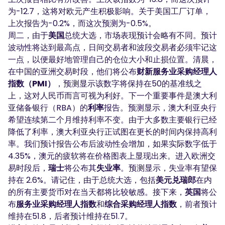
为-12.7，这将对欧元产生积极影响。关于美国工厂订单，
上次报告为-0.2%，而这次预测为-0.5%。
周二，由于
美国
总统大选，市场表现预计会略有不同。预计
波动性将达到最高点，日间交易者和波段交易者必须牢记这
一点，以便最好地管理自己的仓位大小和止损位置。清晨，
在中国的亚洲交易时段，他们将公布
财新服务业采购经理人
指数（PMI）
，预测显示该数字将保持在50的基准线之
上，这对人民币而言可视为利好。下一个重要事件是澳大利
亚储备银行（RBA）的
利率
报告。预测显示，澳大利亚央行
希望连续第二个月维持利率不变。由于大多数主要银行已经
降低了利率，澳大利亚央行正试图在更长的时间内保持高利
率。我们预计报告公布后波动性会增加，如果实际数字低于
4.35%，澳元的疲软将在价格图表上显现出来。进入欧洲交
易时段后，
瑞士
将公布其
失业率
。预测显示，失业率有望保
持在 2.6%。请记住，由于总统大选，包括
美元兑瑞郎
在内
的所有主要货币对在当天都将比较敏感。接下来，
英国
将公
布
服务业采购经理人指数
和
综合采购经理人指数
，前者预计
维持在51.8，后者预计维持在51.7。