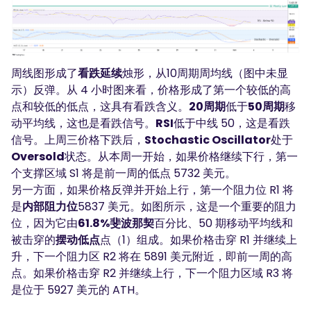
周线图形成了
看跌延续
烛形，从10周期周均线（图中未显
示）反弹。从 4 小时图来看，价格形成了第一个较低的高
点和较低的低点，这具有看跌含义。
20周期
低于
50周期
移
动平均线，这也是看跌信号。
RSI
低于中线 50，这是看跌
信号。上周三价格下跌后，
Stochastic Oscillator
处于
Oversold
状态。从本周一开始，如果价格继续下行，第一
个支撑区域 S1 将是前一周的低点 5732 美元。
另一方面，如果价格反弹并开始上行，第一个阻力位 R1 将
是
内部阻力位
5837 美元。如图所示，这是一个重要的阻力
位，因为它由
61.8%斐波那契
百分比、50 期移动平均线和
被击穿的
摆动低点
点（1）组成。如果价格击穿 R1 并继续上
升，下一个阻力区 R2 将在 5891 美元附近，即前一周的高
点。如果价格击穿 R2 并继续上行，下一个阻力区域 R3 将
是位于 5927 美元的 ATH。