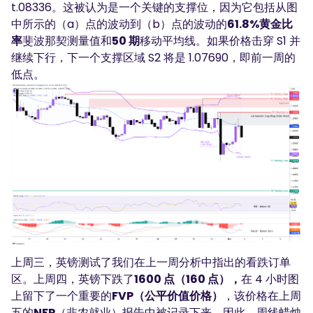
t.08336。这被认为是一个关键的支撑位，因为它包括从图
中所示的（a）点的波动到（b）点的波动的
61.8%黄金比
率
斐波那契测量值和
50 期
移动平均线。如果价格击穿 S1 并
继续下行，下一个支撑区域 S2 将是 1.07690，即前一周的
低点。
上周三，英镑测试了我们在上一周分析中指出的看跌订单
区。上周四，英镑下跌了
1600 点（160 点），
在 4 小时图
上留下了一个重要的
FVP（公平价值价格）
，该价格在上周
五的
NFP
（非农就业）报告中被记录下来。因此，周线蜡烛