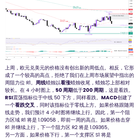
上周，欧元兑美元的价格没有创出新的周低点。相反，它形
成了一个较高的高点，拒绝了我们在上周市场展望中指出的
周阻力位 R1。
周线
蜡烛以
看涨
蜡烛收尾，蜡烛芯上部相对
较长。在 4 小时图上，
50 周期
低于
200 周期
，这是看跌。
RSI
震荡指标位于中线 50 下方，同样看跌。
MACD
创建了
一个
看跌交叉
，同时该指标位于零线上方。如果价格跟随周
线走势，我们预计 4 小时图将继续上行。因此，第一个阻
力区域 R1 将是 1.09058，即前一周的高点。如果价格击穿
R1 并继续上行，下一个阻力区 R2 将是 1.09365。
另一方面，如果价格下行，第一个支撑区 S1 将是