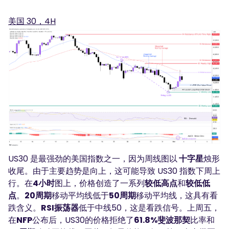
美国 30，4H
US30 是最强劲的美国指数之一，因为周线图以
十字星
烛形
收尾。由于主要趋势是向上，这可能导致 US30 指数下周上
行。在
4小时
图上，价格创造了一系列
较低高点
和
较低低
点
。
20周期
移动平均线低于
50周期
移动平均线，这具有看
跌含义。
RSI振荡器
低于中线50，这是看跌信号。上周五，
在
NFP
公布后，US30的价格拒绝了
61.8%斐波那契
比率和