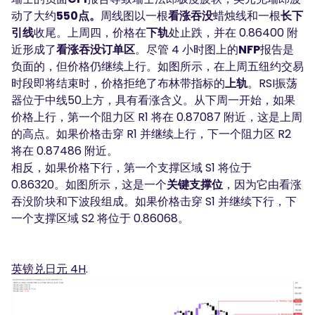
动了大约
550点。
周线图以一根
看涨吞没
蜡烛线和一根
长下
引线
收尾。上周四，价格在
下轨
处止跌，并在 0.86400 附
近形成了
看涨吞没订单区
。尽管 4 小时图上的
NFP
报告是
负面的，但价格仍继续上行。如图所示，在上周五纽约交易
时段即将结束时，价格拒绝了布林带指标的
上轨
。RSI振荡
器位于中线50上方，具有看涨含义。从下周一开始，如果
价格上行，第一个阻力区 R1 将在 0.87087 附近，这是上周
的高点。如果价格击穿 R1 并继续上行，下一个阻力区 R2
将在 0.87486 附近。
相反，如果价格下行，第一个支撑区域 S1 将位于
0.86320。如图所示，这是一个
关键支撑位
，因为它由看涨
吞没阶块和下波段组成。如果价格击穿 S1 并继续下行，下
一个支撑区域 S2 将位于 0.86068。
英镑兑日元 4H
.