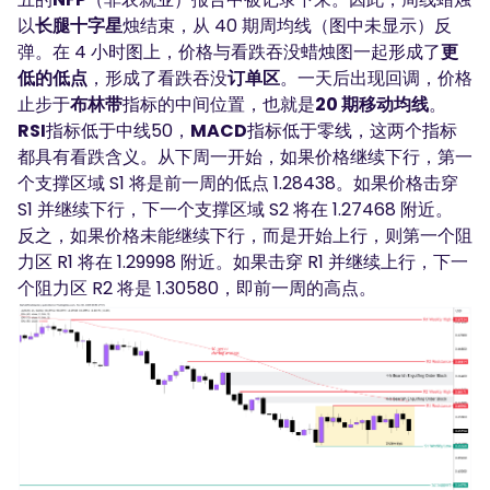
以
长腿十字星
烛结束，从 40 期周均线（图中未显示）反
弹。在 4 小时图上，价格与看跌吞没蜡烛图一起形成了
更
低的低点
，形成了看跌吞没
订单区
。一天后出现回调，价格
止步于
布林带
指标的中间位置，也就是
20 期移动均线
。
RSI
指标低于中线50，
MACD
指标低于零线，这两个指标
都具有看跌含义。从下周一开始，如果价格继续下行，第一
个支撑区域 S1 将是前一周的低点 1.28438。如果价格击穿
S1 并继续下行，下一个支撑区域 S2 将在 1.27468 附近。
反之，如果价格未能继续下行，而是开始上行，则第一个阻
力区 R1 将在 1.29998 附近。如果击穿 R1 并继续上行，下一
个阻力区 R2 将是 1.30580，即前一周的高点。