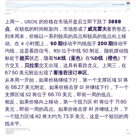
上周一，USOIL 的价格在市场开盘后立即下跌了
3888
点
。在较低的时间框架内，市场形成了
威克霍夫
蓄势形态，
到本周末，价格以一系列较高的高点和较高的低点向上移
动。在 4 小时图上，
50 期
移动平均线低于
200 期
移动平
均线，这是看跌信号。RSI 位于中线 50 附近。随机摆动指
标处于
超买
状态，随着
%K线（蓝色）
在
%D线（橙色）
下
方交叉，
贝拉里
交叉出现，这具有看跌含义。上周三，在
67.50 美元附近出现了
看涨吞没订单区
。
从本周一开始，如果价格继续下行，第一个支撑区域 S1 将
在 68.27 美元附近。如果价格击穿 S1 并继续下行，下一个
支撑区域 S2 将位于 66.70 美元，即前一周的低点。
相反，如果价格向上移动，第一个阻力区 R1 将位于 71.60
美元，即前一周的高点。如果价格击穿 R1 并继续上升，下
一个阻力区域 R2 将大约为 73.31 美元，这是一个较旧的周
线水平。