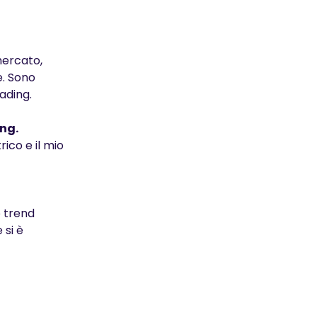
mercato,
e. Sono
ading.
ing.
ico e il mio
o trend
 si è