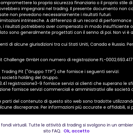
promettere la propria sicurezza finanziaria o il proprio stile di v
dovrebbero impegnarsi nel trading. Il presente documento non cos
ssate non prevedono necessariamente i risultati futuri.
imitazioni intrinseche. A differenza di un record di performance real
, i risultati potrebbero aver compensato in modo insufficiente o
ato sono generalmente progettati con il senno di poi. Non vi è al
nti di alcune giurisdizioni tra cui Stati Uniti, Canada e Russia. P
it Challenge GmbH con numero di registrazione FL-0002.693.417-1 e
rading Pit ("Gruppo TTP") che fornisce i seguenti servizi:
 società holding del Gruppo.
registrazione3-9 fornisce servizi ai clienti che superano le sfi
zione fornisce servizi commerciali e amministrativi alle società 
e parti del contenuto di questo sito web sono tradotte utilizzan
lcune discrepanze. Per informazioni più accurate e affidabili, si 
vati.
 fondi virtuali. Tutte le attività di trading si svolgono in un ambi
sito
FAQ
.
Ok, accetto