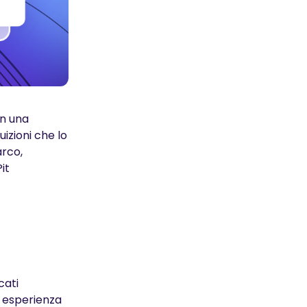
In una
uizioni che lo
arco,
it
cati
a esperienza