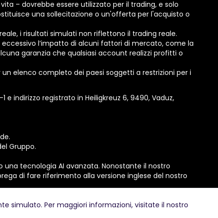
ita – dovrebbe essere utilizzato per il trading, e solo
tituisce una sollecitazione o un'offerta per l'acquisto o
e, i risultati simulati non riflettono il trading reale.
 eccessivo l’impatto di alcuni fattori di mercato, come la
cuna garanzia che qualsiasi account realizzi profitti o
er un elenco completo dei paesi soggetti a restrizioni per i
 indirizzo registrato in Heiligkreuz 6, 9490, Vaduz,
de.
del Gruppo.
do una tecnologia AI avanzata. Nonostante il nostro
prega di fare riferimento alla versione inglese del nostro
ente simulato. Per maggiori informazioni, visitate il nostro