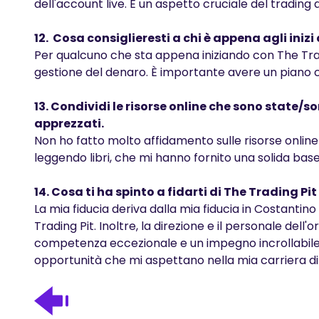
dell'account live. È un aspetto cruciale del trading a
12. Cosa consiglieresti a chi è appena agli inizi
Per qualcuno che sta appena iniziando con The Tradin
gestione del denaro. È importante avere un piano ch
13. Condividi le risorse online che sono state/s
apprezzati.
Non ho fatto molto affidamento sulle risorse online p
leggendo libri, che mi hanno fornito una solida base
14. Cosa ti ha spinto a fidarti di The Trading Pit
La mia fiducia deriva dalla mia fiducia in Costanti
Trading Pit. Inoltre, la direzione e il personale de
competenza eccezionale e un impegno incrollabile. 
opportunità che mi aspettano nella mia carriera di 