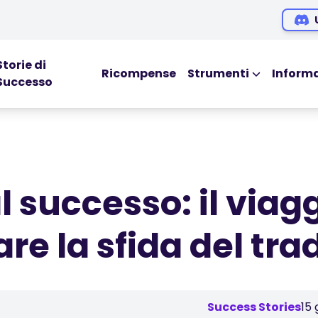
Storie di
Ricompense
Strumenti
Informa
Successo
STRUMENTI EDUC
Blog
Ebook
Webinar
l successo: il viag
Podcasts
re la sfida del tra
Success Stories
15 