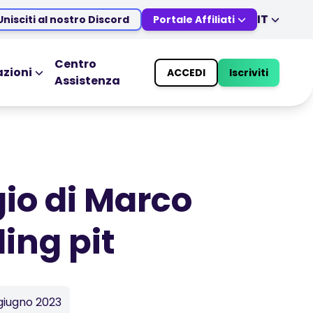
IT
Unisciti al nostro Discord
Portale Affiliati
EN
DE
ES
IT
Centro
zioni
ACCEDI
Iscriviti
Assistenza
MS
ZH
ATIVI
STRUMENTI PER IL TRADING
JA
AR
Calendario Economico
TR
PT
Orari del mercato nei festivi
VI
gio di Marco
ding pit
giugno 2023