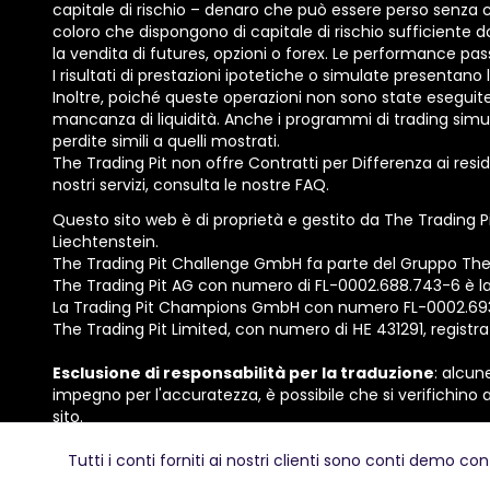
capitale di rischio – denaro che può essere perso senza com
coloro che dispongono di capitale di rischio sufficiente 
la vendita di futures, opzioni o forex. Le performance pa
I risultati di prestazioni ipotetiche o simulate presentano l
Inoltre, poiché queste operazioni non sono state eseguite
mancanza di liquidità. Anche i programmi di trading simul
perdite simili a quelli mostrati.
The Trading Pit non offre Contratti per Differenza ai reside
nostri servizi, consulta le nostre FAQ.
Questo sito web è di proprietà e gestito da The Trading P
Liechtenstein.
The Trading Pit Challenge GmbH fa parte del Gruppo The T
The Trading Pit AG con numero di FL-0002.688.743-6 è la
La Trading Pit Champions GmbH con numero FL-0002.693.41 
The Trading Pit Limited, con numero di ΗΕ 431291, registra
Esclusione di responsabilità per la traduzione
: alcun
impegno per l'accuratezza, è possibile che si verifichino a
sito.
© 2026 The Trading Pit Challenge GmbH. Tutti i diritti riser
Tutti i conti forniti ai nostri clienti sono conti demo con