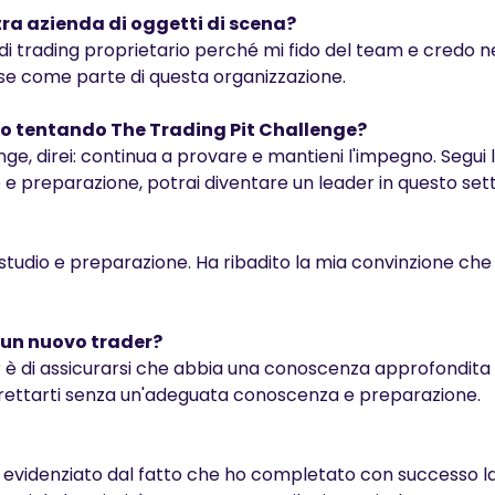
ltra azienda di oggetti di scena?
di trading proprietario perché mi fido del team e credo ne
cose come parte di questa organizzazione.
anno tentando The Trading Pit Challenge?
ge, direi: continua a provare e mantieni l'impegno. Segui la
e e preparazione, potrai diventare un leader in questo set
di studio e preparazione. Ha ribadito la mia convinzione che 
a un nuovo trader?
r è di assicurarsi che abbia una conoscenza approfondita 
affrettarti senza un'adeguata conoscenza e preparazione.
me evidenziato dal fatto che ho completato con successo la