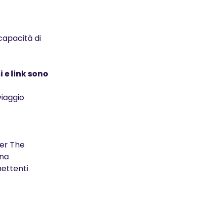
capacità di
 e link sono
viaggio
per The
una
mettenti