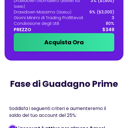
Drawdown Giornaliero
3% ($1,500)
(Basato sul
Saldo)
Drawdown Massimo
6% ($3,000)
(Statico)
Giorni Minimi di Trading Profittevoli
3
Condivisione degli Utili
80%
PREZZO
$349
Acquista Ora
Fase di Guadagno Prime
Soddisfa i seguenti criteri e aumenteremo il
saldo del tuo account del 25%: