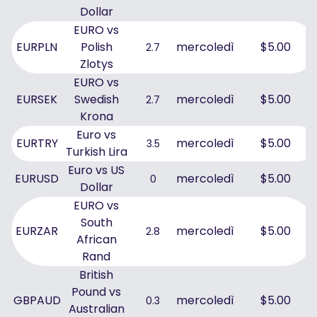
Dollar
EURO vs
EURPLN
Polish
mercoledì
$5.00
2.7
Zlotys
EURO vs
EURSEK
Swedish
mercoledì
$5.00
2.7
Krona
Euro vs
EURTRY
mercoledì
$5.00
3.5
Turkish Lira
Euro vs US
EURUSD
mercoledì
$5.00
0
Dollar
EURO vs
South
EURZAR
mercoledì
$5.00
2.8
African
Rand
British
Pound vs
GBPAUD
mercoledì
$5.00
0.3
Australian