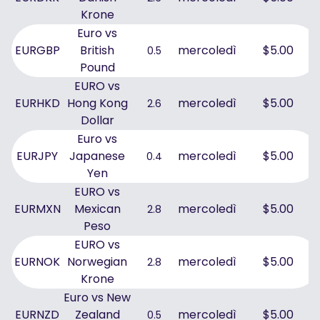
Krone
Euro vs
EURGBP
British
mercoledì
$5.00
0.5
Pound
EURO vs
EURHKD
Hong Kong
mercoledì
$5.00
2.6
Dollar
Euro vs
EURJPY
Japanese
mercoledì
$5.00
0.4
Yen
EURO vs
EURMXN
Mexican
mercoledì
$5.00
2.8
Peso
EURO vs
EURNOK
Norwegian
mercoledì
$5.00
2.8
Krone
Euro vs New
EURNZD
Zealand
mercoledì
$5.00
0.5