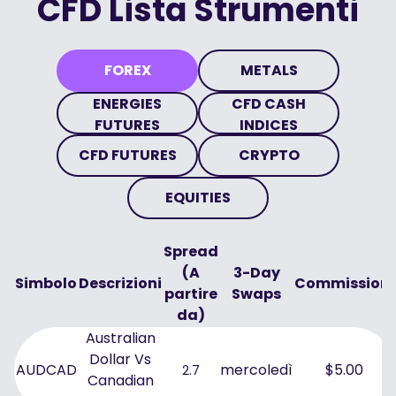
CFD Lista Strumenti
FOREX
METALS
ENERGIES
CFD CASH
FUTURES
INDICES
CFD FUTURES
CRYPTO
EQUITIES
Spread
(A
3-Day
Simbolo
Descrizioni
Commissioni
partire
Swaps
da)
Australian
Dollar Vs
AUDCAD
mercoledì
$5.00
2.7
Canadian