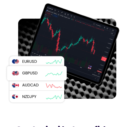
Podcasts
ACCEDI
Iscriviti
STRUMENTI PER IL TRADING
Calendario Economico
Orari del mercato nei festivi