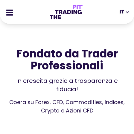
IT
EN
DE
ES
IT
CFDs
MS
ZH
Futures
Fondato da Trader
JA
AR
Stocks
Professionali
TR
PT
Storie di Successo
VI
Ricompense
In crescita grazie a trasparenza e
fiducia!
Strumenti
STRUMENTI EDUCATIVI
Opera su Forex, CFD, Commodities, Indices,
Informazioni
Blog
Crypto e Azioni CFD
Centro Assistenza
Ebook
Portale Affiliati
Webinar