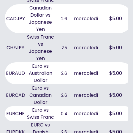
Swiss Franc
Canadian
Dollar vs
CADJPY
mercoledì
$5.00
2.6
Japanese
Yen
Swiss Franc
vs
CHFJPY
mercoledì
$5.00
2.5
Japanese
Yen
Euro vs
EURAUD
Australian
mercoledì
$5.00
2.6
Dollar
Euro vs
EURCAD
Canadian
mercoledì
$5.00
2.6
Dollar
Euro vs
EURCHF
mercoledì
$5.00
0.4
Swiss Franc
EURO vs
EURDKK
Danish
mercoledì
$5.00
2.6