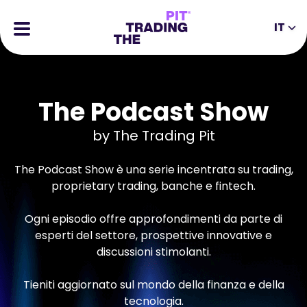
IT
EN
DE
ES
IT
CFDs
MS
ZH
Futures
The Podcast Show
JA
AR
Stocks
by The Trading Pit
TR
PT
Storie di Successo
The Podcast Show è una serie incentrata su trading,
VI
Ricompense
proprietary trading, banche e fintech.
Strumenti
STRUMENTI EDUCATIVI
Ogni episodio offre approfondimenti da parte di
esperti del settore, prospettive innovative e
Informazioni
Blog
discussioni stimolanti.
Centro Assistenza
Ebook
Tieniti aggiornato sul mondo della finanza e della
Portale Affiliati
Webinar
tecnologia.