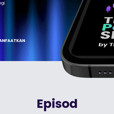
gi.
MANFAATKAN
Episod