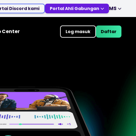
MS
rtai Discord kami
Portal Ahli Gabungan
EN
DE
ES
IT
p Center
Log masuk
Daftar
MS
ZH
LS
TRADING TOOLS
JA
AR
KALENDAR EKONOMI GLOBAL
TR
PT
Jam Cuti Pasaran
VI