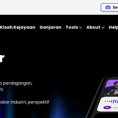
Se
Kisah Kejayaan
Ganjaran
Tools
About
Hel
EDUCATIONAL TOO
Blog
r
Ebooks
Webinar
Audio Siar
da perdagangan,
h.
ar industri, perspektif