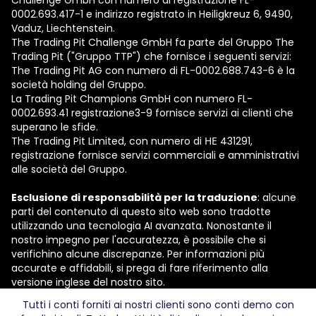
0002.693.417-1 e indirizzo registrato in Heiligkreuz 6, 9490,
Vaduz, Liechtenstein.
The Trading Pit Challenge GmbH fa parte del Gruppo The
Trading Pit ("Gruppo TTP") che fornisce i seguenti servizi:
The Trading Pit AG con numero di FL-0002.688.743-6 è la
società holding del Gruppo.
La Trading Pit Champions GmbH con numero FL-
0002.693.41 registrazione3-9 fornisce servizi ai clienti che
superano le sfide.
The Trading Pit Limited, con numero di ΗΕ 431291,
registrazione fornisce servizi commerciali e amministrativi
alle società del Gruppo.
Esclusione di responsabilità per la traduzione
: alcune
parti del contenuto di questo sito web sono tradotte
utilizzando una tecnologia AI avanzata. Nonostante il
nostro impegno per l'accuratezza, è possibile che si
verifichino alcune discrepanze. Per informazioni più
accurate e affidabili, si prega di fare riferimento alla
versione inglese del nostro sito.
Tutti i conti forniti ai nostri clienti sono conti demo con
© 2026 The Trading Pit Challenge GmbH. Tutti i diritti