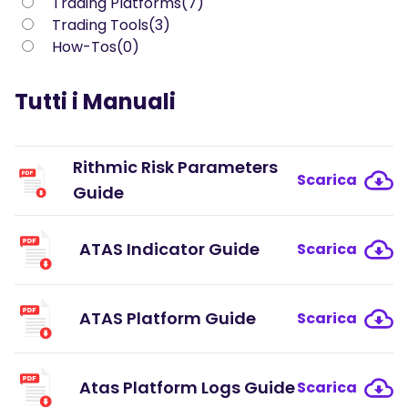
Trading Platforms(7)
Podcasts
Trading Tools(3)
ACCEDI
Iscriviti
How-Tos(0)
STRUMENTI PER IL TRADING
Calendario Economico
Tutti i Manuali
Orari del mercato nei festivi
Rithmic Risk Parameters
Scarica
Guide
ATAS Indicator Guide
Scarica
ATAS Platform Guide
Scarica
Atas Platform Logs Guide
Scarica