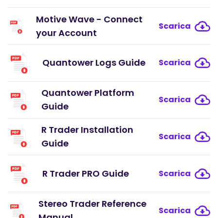
Motive Wave - Connect
Scarica
your Account
Quantower Logs Guide
Scarica
Quantower Platform
Scarica
Guide
R Trader Installation
Scarica
Guide
R Trader PRO Guide
Scarica
Stereo Trader Reference
Scarica
Manual