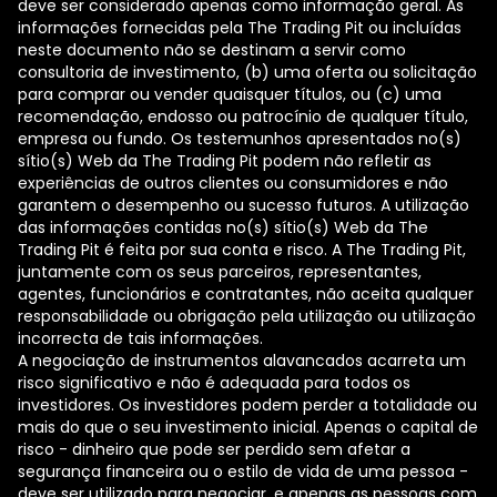
deve ser considerado apenas como informação geral. As
informações fornecidas pela The Trading Pit ou incluídas
neste documento não se destinam a servir como
consultoria de investimento, (b) uma oferta ou solicitação
para comprar ou vender quaisquer títulos, ou (c) uma
recomendação, endosso ou patrocínio de qualquer título,
empresa ou fundo. Os testemunhos apresentados no(s)
sítio(s) Web da The Trading Pit podem não refletir as
experiências de outros clientes ou consumidores e não
garantem o desempenho ou sucesso futuros. A utilização
das informações contidas no(s) sítio(s) Web da The
Trading Pit é feita por sua conta e risco. A The Trading Pit,
juntamente com os seus parceiros, representantes,
agentes, funcionários e contratantes, não aceita qualquer
responsabilidade ou obrigação pela utilização ou utilização
incorrecta de tais informações.
A negociação de instrumentos alavancados acarreta um
risco significativo e não é adequada para todos os
investidores. Os investidores podem perder a totalidade ou
mais do que o seu investimento inicial. Apenas o capital de
risco - dinheiro que pode ser perdido sem afetar a
segurança financeira ou o estilo de vida de uma pessoa -
deve ser utilizado para negociar, e apenas as pessoas com