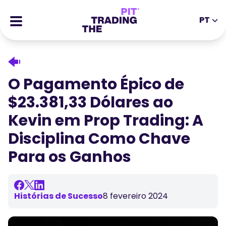
PT
EN
DE
ES
IT
CFDs
MS
ZH
Futuros
O Pagamento Épico de
JA
AR
Ações
$23.381,33 Dólares ao
TR
PT
Histórias de Sucesso
Kevin em Prop Trading: A
VI
Recompensas
Disciplina Como Chave
Para os Ganhos
Ferramentas
FERRAMENTAS EDUCATIVAS
Sobre
Blogue
Centro de Ajuda
Histórias de Sucesso
8 fevereiro 2024
Ebooks
Portal de Afiliados
Webinars