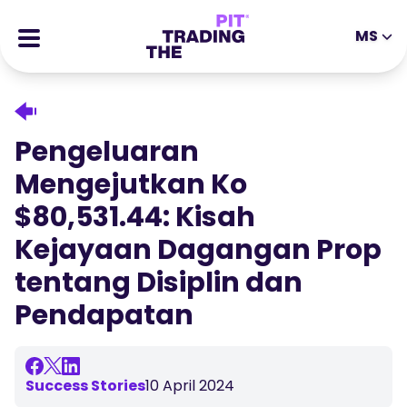
MS
EN
DE
ES
IT
CFDs
MS
ZH
Futures
Pengeluaran
JA
AR
Stocks
Mengejutkan Ko
TR
PT
Kisah Kejayaan
$80,531.44: Kisah
VI
Ganjaran
Kejayaan Dagangan Prop
tentang Disiplin dan
Tools
EDUCATIONAL TOOLS
Pendapatan
About
Blog
Help Center
Ebooks
Success Stories
10 April 2024
Portal Ahli Gabungan
Webinar