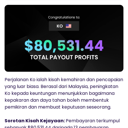
Audio Siar
Log masuk
Daftar
TRADING TOOLS
KALENDAR EKONOMI GLOBAL
Jam Cuti Pasaran
Perjalanan Ko ialah kisah kemahiran dan pencapaian
yang luar biasa. Berasal dari Malaysia, peningkatan
Ko kepada keuntungan menunjukkan bagaimana
kepakaran dan daya tahan boleh membentuk
pemikiran dan membuat keputusan seseorang.
Sorotan Kisah Kejayaan:
Pembayaran terkumpul
sebanyak $80,531.44 daripada 13 pembayaran