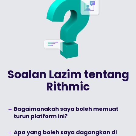
Soalan Lazim tentang
Rithmic
Bagaimanakah saya boleh memuat
turun platform ini?
Ketahui lebih lanjut tentang cara memuat
Apa yang boleh saya dagangkan di
turun platform Rithmic.