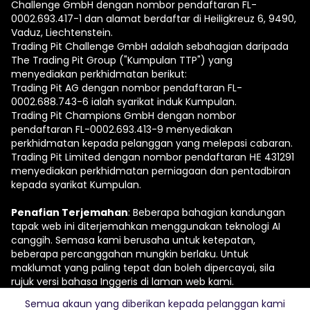
Challenge GmbH dengan nombor pendaftaran FL-
0002.693.417-1 dan alamat berdaftar di Heiligkreuz 6, 9490,
Vaduz, Liechtenstein.
Trading Pit Challenge GmbH adalah sebahagian daripada
The Trading Pit Group ("Kumpulan TTP") yang
menyediakan perkhidmatan berikut:
Trading Pit AG dengan nombor pendaftaran FL-
0002.688.743-6 ialah syarikat induk Kumpulan.
Trading Pit Champions GmbH dengan nombor
pendaftaran FL-0002.693.413-9 menyediakan
perkhidmatan kepada pelanggan yang melepasi cabaran.
Trading Pit Limited dengan nombor pendaftaran ΗΕ 431291
menyediakan perkhidmatan perniagaan dan pentadbiran
kepada syarikat Kumpulan.
Penafian Terjemahan
: Beberapa bahagian kandungan
tapak web ini diterjemahkan menggunakan teknologi AI
canggih. Semasa kami berusaha untuk ketepatan,
beberapa percanggahan mungkin berlaku. Untuk
maklumat yang paling tepat dan boleh dipercayai, sila
rujuk versi bahasa Inggeris di laman web kami.
Semua akaun yang diberikan kepada pelanggan kami
© 2026 The Trading Pit Challenge GmbH. Hak Cipta