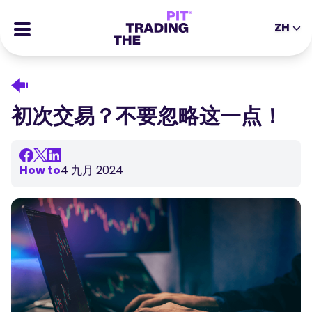
ZH
EN
DE
ES
IT
CFDs
MS
ZH
期货
初次交易？不要忽略这一点！
JA
AR
股票
TR
PT
成功的故事
How to
4 九月 2024
VI
奖励
工具
教育类工具
关于我们
博客
帮助中心
电子书
合伙人专区
网络研讨会