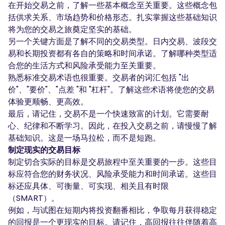
在开始交易之前，了解一些基本概念至关重要。这些概念包
括供求关系、市场趋势和价格形态。扎实掌握这些基础知识
将为您的交易之旅奠定坚实的基础。
另一个关键方面是了解不同的交易类型。日内交易、波段交
易和长期投资都有各自的策略和时间承诺。了解哪种类型适
合您的生活方式和风险承受能力至关重要。
熟悉标准交易术语也很重要。交易者的词汇包括 "出
价"、"要价"、"点差 "和 "杠杆"。了解这些术语将使您的交易
体验更顺畅、更高效。
最后，请记住，交易不是一个快速致富的计划。它需要耐
心、纪律和不断学习。因此，在投入交易之前，请慢慢了解
基础知识。这是一场马拉松，而不是短跑。
制定现实的交易目标
制定切合实际的目标是交易旅程中至关重要的一步。这些目
标应符合您的财务状况、风险承受能力和时间承诺。这些目
标还应具体、可衡量、可实现、相关且有时限
（SMART）。
例如，与试图在短期内将投资翻番相比，争取每月获得稳定
的回报是一个更现实的目标。请记住，高回报往往伴随着高