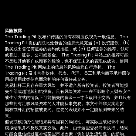
风险披露：
The Trading Pit 发布和传播的所有材料应仅视为一般信息。 The
Trading Pit 提供的或此处包含的信息无意充当 (a) 投资建议，(b)
购买或出售任何证券的要约或招揽，或 (c) 任何证券的推荐、认可
或赞助。证券、公司或基金。 The Trading Pit 网站上的推荐可能
不反映其他客户或顾客的经验，也不保证未来的表现或成功。使用
The Trading Pit 网站上的信息的风险由您自行承担。 The
Trading Pit 及其合作伙伴、代表、代理、员工和承包商不承担因使
用或滥用此类信息而承担的任何责任或义务。
交易杠杆工具存在重大风险，并不适合所有投资者。投资者可能损
失全部或超过其初始投资。只有风险资本——在不影响个人财务安全
或生活方式的情况下可能损失的资金——才应该用于交易，并且只有
那些拥有足够风险资本的人才能从事交易。本文件并非买卖期货、
期权或外汇的招揽或要约。过去的表现并不一定能预测未来的结
果。
假设或模拟的性能结果具有固有的局限性。与实际业绩记录不同，
模拟结果并不反映真实交易。此外，由于这些交易尚未执行，结果
可能会低估或过度补偿某些市场因素（例如缺乏流动性）的影响。