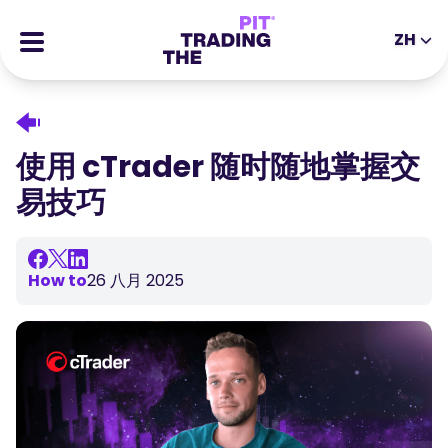
ZH
EN
DE
ES
IT
CFDs
MS
ZH
期货
使用 cTrader 随时随地掌握交
JA
AR
股票
易技巧
TR
PT
成功的故事
VI
奖励
How to
26 八月 2025
工具
教育类工具
关于我们
博客
帮助中心
电子书
合伙人专区
网络研讨会