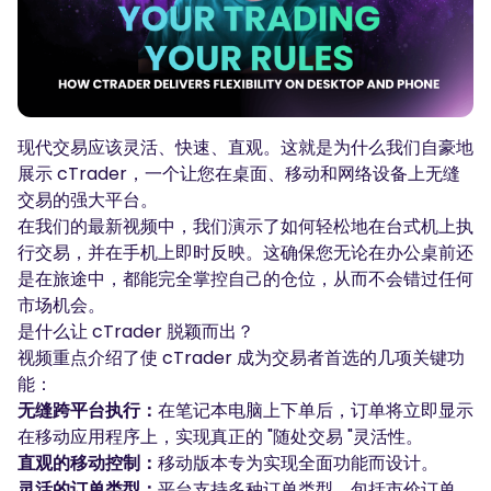
播客
登录
注册
词汇表
交易工具
现代交易应该灵活、快速、直观。这就是为什么我们自豪地
全球经济日历
展示 cTrader，一个让您在桌面、移动和网络设备上无缝
市场休日时间
交易的强大平台。
在我们的最新视频中，我们演示了如何轻松地在台式机上执
行交易，并在手机上即时反映。这确保您无论在办公桌前还
是在旅途中，都能完全掌控自己的仓位，从而不会错过任何
市场机会。
是什么让 cTrader 脱颖而出？
视频重点介绍了使 cTrader 成为交易者首选的几项关键功
能：
无缝跨平台执行：
在笔记本电脑上下单后，订单将立即显示
在移动应用程序上，实现真正的 "随处交易 "灵活性。
直观的移动控制：
移动版本专为实现全面功能而设计。
灵活的订单类型：
平台支持多种订单类型，包括市价订单、