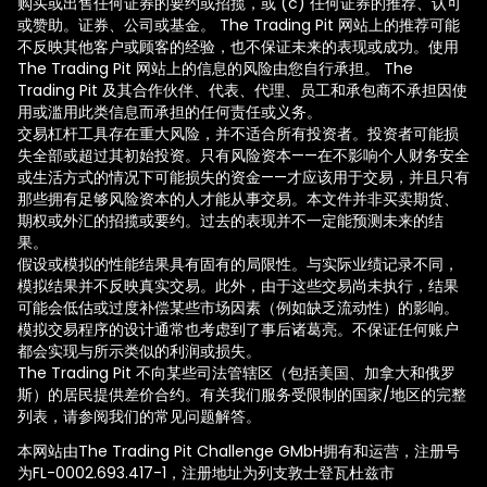
购买或出售任何证券的要约或招揽，或 (c) 任何证券的推荐、认可
或赞助。证券、公司或基金。 The Trading Pit 网站上的推荐可能
不反映其他客户或顾客的经验，也不保证未来的表现或成功。使用
The Trading Pit 网站上的信息的风险由您自行承担。 The
Trading Pit 及其合作伙伴、代表、代理、员工和承包商不承担因使
用或滥用此类信息而承担的任何责任或义务。
交易杠杆工具存在重大风险，并不适合所有投资者。投资者可能损
失全部或超过其初始投资。只有风险资本——在不影响个人财务安全
或生活方式的情况下可能损失的资金——才应该用于交易，并且只有
那些拥有足够风险资本的人才能从事交易。本文件并非买卖期货、
期权或外汇的招揽或要约。过去的表现并不一定能预测未来的结
果。
假设或模拟的性能结果具有固有的局限性。与实际业绩记录不同，
模拟结果并不反映真实交易。此外，由于这些交易尚未执行，结果
可能会低估或过度补偿某些市场因素（例如缺乏流动性）的影响。
模拟交易程序的设计通常也考虑到了事后诸葛亮。不保证任何账户
都会实现与所示类似的利润或损失。
The Trading Pit 不向某些司法管辖区（包括美国、加拿大和俄罗
斯）的居民提供差价合约。有关我们服务受限制的国家/地区的完整
列表，请参阅我们的常见问题解答。
本网站由The Trading Pit Challenge GMbH拥有和运营，注册号
为FL-0002.693.417-1，注册地址为列支敦士登瓦杜兹市