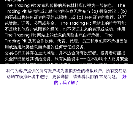
The Trading Pit 发布和传播的所有材料应仅视为一般信息。 The
Trading Pit 提供的或此处包含的信息无意充当 (a) 投资建议，(b)
购买或出售任何证券的要约或招揽，或 (c) 任何证券的推荐、认可
或赞助。证券、公司或基金。 The Trading Pit 网站上的推荐可能
不反映其他客户或顾客的经验，也不保证未来的表现或成功。使用
The Trading Pit 网站上的信息的风险由您自行承担。 The
Trading Pit 及其合作伙伴、代表、代理、员工和承包商不承担因使
用或滥用此类信息而承担的任何责任或义务。
交易杠杆工具存在重大风险，并不适合所有投资者。投资者可能损
失全部或超过其初始投资。只有风险资本——在不影响个人财务安全
或生活方式的情况下可能损失的资金——才应该用于交易，并且只有
那些拥有足够风险资本的人才能从事交易。本文件并非买卖期货、
我们为客户提供的所有账户均为虚拟资金的模拟账户。所有交易活
期权或外汇的招揽或要约。过去的表现并不一定能预测未来的结
动均在模拟环境中进行。更多详情，请查看我们的
常见问题
。
好
果。
的，我了解了
假设或模拟的性能结果具有固有的局限性。与实际业绩记录不同，
模拟结果并不反映真实交易。此外，由于这些交易尚未执行，结果
可能会低估或过度补偿某些市场因素（例如缺乏流动性）的影响。
模拟交易程序的设计通常也考虑到了事后诸葛亮。不保证任何账户
都会实现与所示类似的利润或损失。
The Trading Pit 不向某些司法管辖区（包括美国、加拿大和俄罗
斯）的居民提供差价合约。有关我们服务受限制的国家/地区的完整
列表，请参阅我们的常见问题解答。