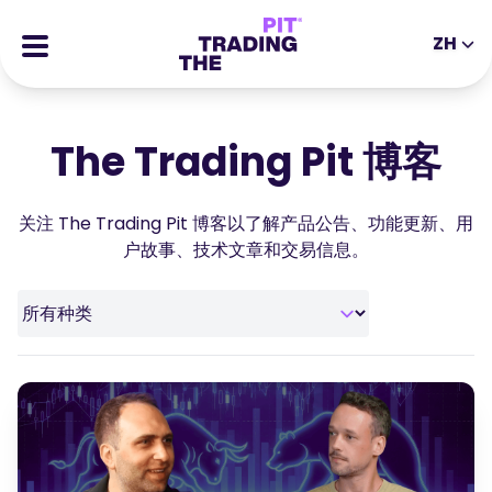
ZH
EN
DE
ES
IT
CFDs
MS
ZH
The Trading Pit 博客
期货
JA
AR
股票
关注 The Trading Pit 博客以了解产品公告、功能更新、用
TR
PT
成功的故事
户故事、技术文章和交易信息。
VI
奖励
工具
教育类工具
关于我们
博客
帮助中心
电子书
合伙人专区
网络研讨会