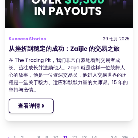
Success Stories
29 七月 2025
从挫折到稳定的成功：Zaijie 的交易之旅
在 The Trading Pit，我们非常自豪地看到交易者成
长、茁壮成长并激励他人。Zaijie 就是这样一位鼓舞人
心的故事，他是一位资深交易员，他进入交易世界的历
程是一堂关于毅力、适应和默默力量的大师课。15 年的
坚持与激情...
›
查看详情
‹
1
2
...
8
9
10
11
12
13
14
...
34
35
›