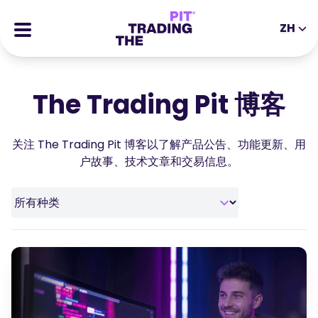
ZH
EN
DE
ES
IT
CFDs
MS
ZH
The Trading Pit 博客
期货
JA
AR
股票
关注 The Trading Pit 博客以了解产品公告、功能更新、用
TR
PT
成功的故事
户故事、技术文章和交易信息。
VI
奖励
工具
教育类工具
关于我们
博客
帮助中心
电子书
合伙人专区
网络研讨会