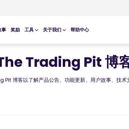
故事
奖励
工具
关于我们
帮助中心
教育类工具
交易工具
博客
全球经济日历
The Trading Pit 博
电子书
市场休日时间
网络研讨会
ading Pit 博客以了解产品公告、功能更新、用户故事、
播客
词汇表